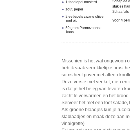
Schep de d
1 theelepel mosterd
stukjes ham
zout, peper
Schaaf als
2 eetlepels zwarte olijven
Voor 4 pe
met pit
50 gram Parmezaanse
kaas
Misschien is het wat ongewoon om 
heb ik vaak verrukkelijke brusch
soms heel pover met alleen knoflo
Deze versie met venkel, uien en o
is dat je het beleg van tevoren k
zacht te verwarmen en het brood 
Serveer het met een toef salade, hee
Als groene blaadjes kun je rucola
slablaadjes en maak deze aan met
vinaigrette).