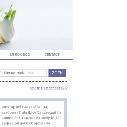
EN OOK NOG
CONTACT
BEKIJK ALLE RECEPTEN >
aardappel
aardbei
(58)
(14)
aardpeer
abrikoos
advocaat
(1)
(2)
(1)
amandel
ananas
andijvie
(21)
(5)
(1)
appel
anijs
ansjovis
(1)
(9)
(16)