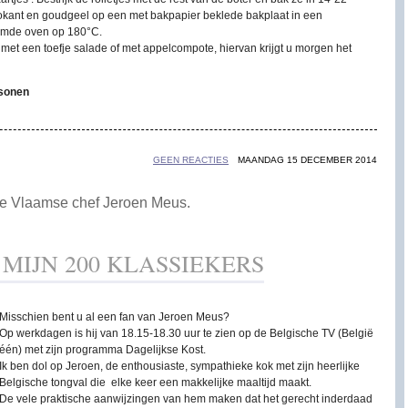
okant en goudgeel op een met bakpapier beklede bakplaat in een
rmde oven op 180°C.
met een toefje salade of met appelcompote, hiervan krijgt u morgen het
rsonen
GEEN REACTIES
MAANDAG 15 DECEMBER 2014
 de Vlaamse chef Jeroen Meus.
 MIJN 200 KLASSIEKERS
Misschien bent u al een fan van Jeroen Meus?
Op werkdagen is hij van 18.15-18.30 uur te zien op de Belgische TV (België
één) met zijn programma Dagelijkse Kost.
Ik ben dol op Jeroen, de enthousiaste, sympathieke kok met zijn heerlijke
Belgische tongval die elke keer een makkelijke maaltijd maakt.
De vele praktische aanwijzingen van hem maken dat het gerecht inderdaad