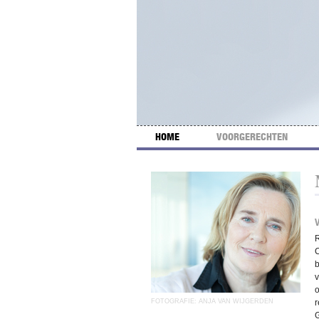
HOME
VOORGERECHTEN
R
C
b
v
o
FOTOGRAFIE: ANJA VAN WIJGERDEN
r
G