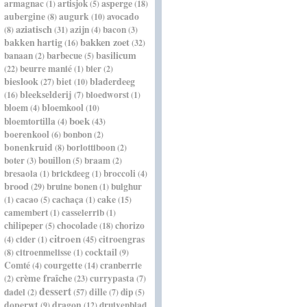
asperge
armagnac
artisjok
(1)
(5)
(18)
aubergine
augurk
avocado
(8)
(10)
aziatisch
azijn
bacon
(8)
(31)
(4)
(3)
bakken hartig
bakken zoet
(16)
(32)
basilicum
banaan
barbecue
(2)
(5)
beurre manié
bier
(22)
(1)
(2)
bieslook
bladerdeeg
biet
(27)
(10)
bleekselderij
bloedworst
(16)
(7)
(1)
bloem
bloemkool
(4)
(10)
boek
bloemtortilla
(4)
(43)
boerenkool
bonbon
(6)
(2)
bonenkruid
borlottiboon
(8)
(2)
boter
bouillon
braam
(3)
(5)
(2)
bresaola
brickdeeg
broccoli
(1)
(1)
(4)
brood
bruine bonen
bulghur
(29)
(1)
cacao
cachaça
cake
(1)
(5)
(1)
(15)
camembert
casselerrib
(1)
(1)
chocolade
chilipeper
chorizo
(5)
(18)
citroen
cider
citroengras
(4)
(1)
(45)
citroenmelisse
cocktail
(8)
(1)
(9)
Comté
courgette
cranberrie
(4)
(14)
crème fraîche
currypasta
(2)
(23)
(7)
dessert
dadel
dille
dip
(2)
(57)
(7)
(5)
doperwt
dragon
druivenblad
(9)
(12)