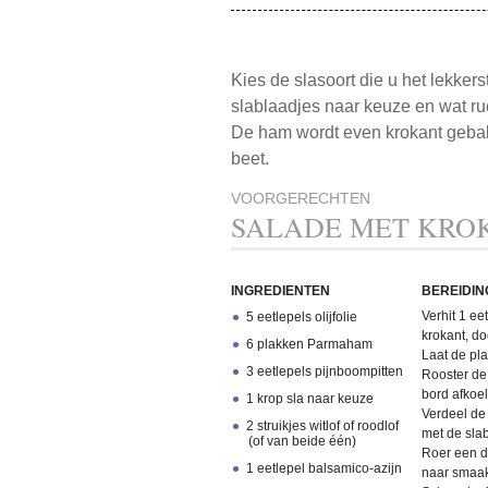
Kies de slasoort die u het lekke
slablaadjes naar keuze en wat ru
De ham wordt even krokant gebakke
beet.
VOORGERECHTEN
SALADE MET KRO
INGREDIENTEN
BEREIDIN
Verhit 1 ee
5 eetlepels olijfolie
krokant, do
6 plakken Parmaham
Laat de pl
3 eetlepels pijnboompitten
Rooster de
bord afkoe
1 krop sla naar keuze
Verdeel de 
2 struikjes witlof of roodlof
met de sla
(of van beide één)
Roer een dr
1 eetlepel balsamico-azijn
naar smaak