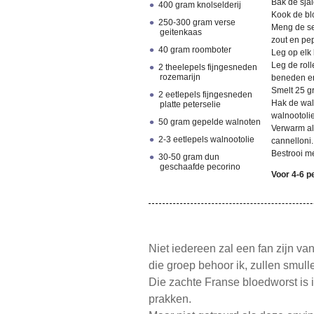
Bak de sjal
400 gram knolselderij
Kook de blo
250-300 gram verse
Meng de sel
geitenkaas
zout en pe
40 gram roomboter
Leg op elk 
Leg de rol
2 theelepels fijngesneden
rozemarijn
beneden en
Smelt 25 g
2 eetlepels fijngesneden
Hak de wal
platte peterselie
walnootolie
50 gram gepelde walnoten
Verwarm al
2-3 eetlepels walnootolie
cannelloni.
Bestrooi me
30-50 gram dun
geschaafde pecorino
Voor 4-6 
Niet iedereen zal een fan zijn van
die groep behoor ik, zullen smull
Die zachte Franse bloedworst is i
prakken.