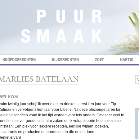
HOOFDGERECHTEN
BIJGERECHTEN
ZOET
HARTIG
MARLIES BATELAAN
WELKOM
uim twintig jaar schrijf ik over eten en drinken; eerst tien jaar voor Tip
ulinair en vervolgens tien jaar voor Libelle. Na deze plezierige jaren bij
eide tijdschriften vond ik het tijd worden voor iets anders. Omdat er veel te
ertellen is over goede culinaire zaken en ik volop ideeën heb is deze site
ntstaan. Een plek voor lekkere recepten, eerlijke wijnen, boeken,
estaurants en producten en producenten die er toe doen.
eniet ervan!