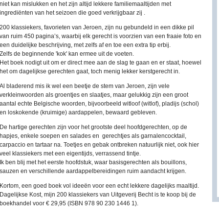
niet kan mislukken en het zijn altijd lekkere familiemaaltijden met
ingrediënten van het seizoen die goed verkrijgbaar zij .
200 klassiekers, favorieten van Jeroen, zijn nu gebundeld in een dikke pil
van ruim 450 pagina’s, waarbij elk gerecht is voorzien van een fraaie foto en
een duidelijke beschrijving, met zelfs af en toe een extra tip erbij.
Zelfs de beginnende 'kok' kan ermee uit de voeten.
Het boek nodigt uit om er direct mee aan de slag te gaan en er staat, hoewel
het om dagelijkse gerechten gaat, toch menig lekker kerstgerecht in.
Al bladerend mis ik wel een beetje de stem van Jeroen, zijn vele
verkleinwoorden als groentjes en slaatjes, maar gelukkig zijn een groot
aantal echte Belgische woorden, bijvoorbeeld witloof (witlof), pladijs (schol)
en loskokende (kruimige) aardappelen, bewaard gebleven.
De hartige gerechten zijn voor het grootste deel hoofdgerechten, op de
hapjes, enkele soepen en salades en gerechtjes als garnalencocktail,
carpaccio en tartaar na. Toetjes en gebak ontbreken natuurlijk niet, ook hier
veel klassiekers met een eigentijds, verrassend tintje.
Ik ben blij met het eerste hoofdstuk, waar basisgerechten als bouillons,
sauzen en verschillende aardappelbereidingen ruim aandacht krijgen.
Kortom, een goed boek vol ideeën voor een echt lekkere dagelijks maaltijd.
Dagelijkse Kost, mijn 200 klassiekers van Uitgeverij Becht is te koop bij de
boekhandel voor € 29,95 (ISBN 978 90 230 1446 1).