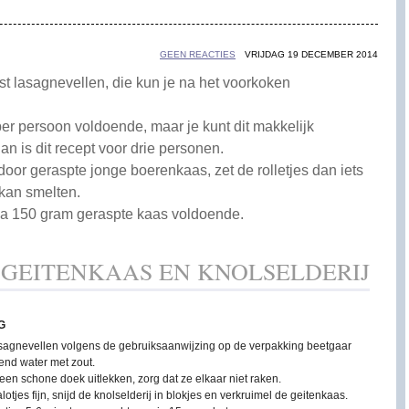
GEEN REACTIES
VRIJDAG 19 DECEMBER 2014
fst lasagnevellen, die kun je na het voorkoken
 per persoon voldoende, maar je kunt dit makkelijk
an is dit recept voor drie personen.
oor geraspte jonge boerenkaas, zet de rolletjes dan iets
 kan smelten.
irca 150 gram geraspte kaas voldoende.
GEITENKAAS EN KNOLSELDERIJ
G
sagnevellen volgens de gebruiksaanwijzing op de verpakking beetgaar
end water met zout.
een schone doek uitlekken, zorg dat ze elkaar niet raken.
alotjes fijn, snijd de knolselderij in blokjes en verkruimel de geitenkaas.