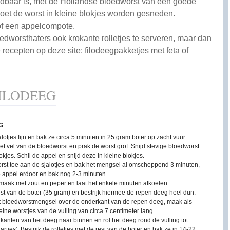
ndbaar is, met de Hollandse bloedworst van een goede
 moet de worst in kleine blokjes worden gesneden.
 of een appelcompote.
edworsthaters ook krokante rolletjes te serveren, maar dan
 recepten op deze site: filodeegpakketjes met feta of
ILODEEG
G
alotjes fijn en bak ze circa 5 minuten in 25 gram boter op zacht vuur.
et vel van de bloedworst en prak de worst grof. Snijd stevige bloedworst
lokjes. Schil de appel en snijd deze in kleine blokjes.
rst toe aan de sjalotjes en bak het mengsel al omscheppend 3 minuten,
e appel erdoor en bak nog 2-3 minuten.
maak met zout en peper en laat het enkele minuten afkoelen.
st van de boter (35 gram) en bestrijk hiermee de repen deeg heel dun.
t bloedworstmengsel over de onderkant van de repen deeg, maak als
eine worstjes van de vulling van circa 7 centimeter lang.
kanten van het deeg naar binnen en rol het deeg rond de vulling tot
aartjes’. Bestrijk de rolletjes met de rest van de boter en bak ze in 14-22