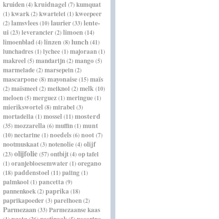
kruiden
kruidnagel
kumquat
(4)
(7)
kwark
kwartelei
kweepeer
(1)
(2)
(1)
laurier
lente-
lamsvlees
(2)
(10)
(33)
ui
leverancier
limoen
(23)
(2)
(14)
lunch
limoenblad
linzen
(4)
(8)
(41)
lunchadres
lychee
majoraan
(1)
(1)
(1)
makreel
mandarijn
mango
(5)
(2)
(5)
marmelade
marsepein
(2)
(2)
mascarpone
mayonaise
maïs
(8)
(15)
maïsmeel
meiknol
melk
(2)
(2)
(2)
(10)
meloen
merguez
meringue
(5)
(1)
(1)
mierikswortel
mirabel
(8)
(3)
mosterd
mortadella
mossel
(1)
(11)
mozzarella
muffin
munt
(35)
(6)
(1)
nectarine
noedels
noot
(10)
(1)
(6)
(7)
olijf
nootmuskaat
notenolie
(3)
(4)
olijfolie
ontbijt
op tafel
(23)
(57)
(4)
oregano
oranjebloesemwater
(1)
(1)
paddenstoel
paling
(18)
(11)
(1)
palmkool
pancetta
(1)
(9)
paprika
pannenkoek
(2)
(18)
paprikapoeder
parelhoen
(3)
(2)
Parmezaan
Parmezaanse kaas
(33)
pasta