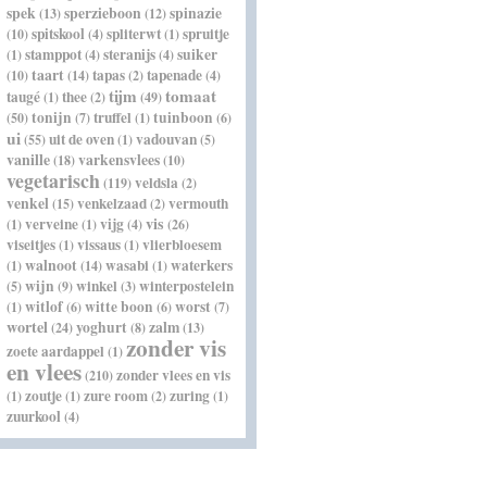
spek
sperzieboon
spinazie
(13)
(12)
spitskool
spliterwt
spruitje
(10)
(4)
(1)
stamppot
steranijs
suiker
(1)
(4)
(4)
taart
tapas
tapenade
(10)
(14)
(2)
(4)
tijm
tomaat
taugé
thee
(1)
(2)
(49)
tonijn
truffel
tuinboon
(50)
(7)
(1)
(6)
ui
uit de oven
vadouvan
(55)
(1)
(5)
vanille
varkensvlees
(18)
(10)
vegetarisch
veldsla
(119)
(2)
venkel
venkelzaad
vermouth
(15)
(2)
vis
verveine
vijg
(1)
(1)
(4)
(26)
viseitjes
vissaus
vlierbloesem
(1)
(1)
walnoot
wasabi
waterkers
(1)
(14)
(1)
wijn
winkel
winterpostelein
(5)
(9)
(3)
witlof
witte boon
worst
(1)
(6)
(6)
(7)
wortel
yoghurt
zalm
(24)
(8)
(13)
zonder vis
zoete aardappel
(1)
en vlees
zonder vlees en vis
(210)
zoutje
zure room
zuring
(1)
(1)
(2)
(1)
zuurkool
(4)