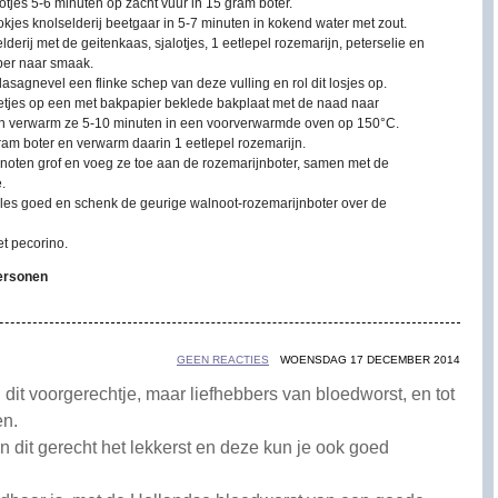
otjes 5-6 minuten op zacht vuur in 15 gram boter.
kjes knolselderij beetgaar in 5-7 minuten in kokend water met zout.
derij met de geitenkaas, sjalotjes, 1 eetlepel rozemarijn, peterselie en
per naar smaak.
lasagnevel een flinke schep van deze vulling en rol dit losjes op.
letjes op een met bakpapier beklede bakplaat met de naad naar
 verwarm ze 5-10 minuten in een voorverwarmde oven op 150°C.
ram boter en verwarm daarin 1 eetlepel rozemarijn.
noten grof en voeg ze toe aan de rozemarijnboter, samen met de
.
les goed en schenk de geurige walnoot-rozemarijnboter over de
t pecorino.
personen
GEEN REACTIES
WOENSDAG 17 DECEMBER 2014
 dit voorgerechtje, maar liefhebbers van bloedworst, en tot
en.
n dit gerecht het lekkerst en deze kun je ook goed