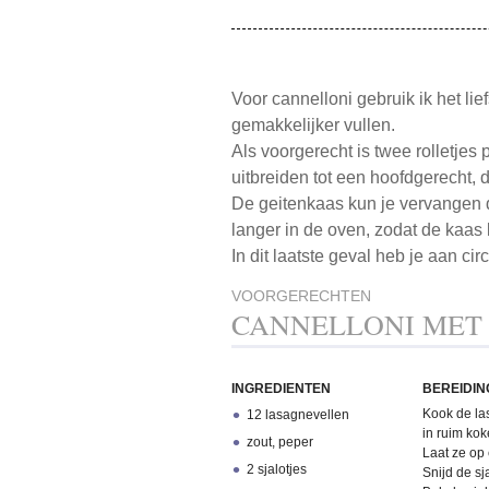
Voor cannelloni gebruik ik het lie
gemakkelijker vullen.
Als voorgerecht is twee rolletjes
uitbreiden tot een hoofdgerecht, d
De geitenkaas kun je vervangen d
langer in de oven, zodat de kaas
In dit laatste geval heb je aan c
VOORGERECHTEN
CANNELLONI MET 
INGREDIENTEN
BEREIDIN
Kook de la
12 lasagnevellen
in ruim kok
zout, peper
Laat ze op 
2 sjalotjes
Snijd de sj