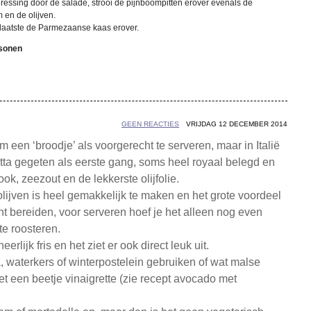
ressing door de salade, strooi de pijnboompitten erover evenals de
 en de olijven.
 laatste de Parmezaanse kaas erover.
rsonen
GEEN REACTIES
VRIJDAG 12 DECEMBER 2014
een ‘broodje’ als voorgerecht te serveren, maar in Italië
etta gegeten als eerste gang, soms heel royaal belegd en
ok, zeezout en de lekkerste olijfolie.
lijven is heel gemakkelijk te maken en het grote voordeel
unt bereiden, voor serveren hoef je het alleen nog even
te roosteren.
rlijk fris en het ziet er ook direct leuk uit.
, waterkers of winterpostelein gebruiken of wat malse
 een beetje vinaigrette (zie recept avocado met