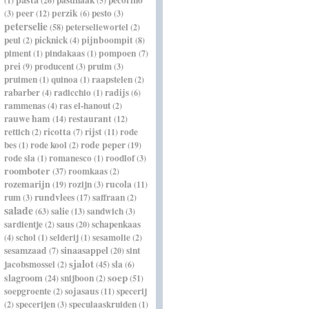
pastinaak
pecorino
(1)
(26)
(5)
peer
perzik
pesto
(3)
(12)
(6)
(3)
peterselie
peterseliewortel
(58)
(2)
peul
picknick
pijnboompit
(2)
(4)
(8)
piment
pindakaas
pompoen
(1)
(1)
(7)
prei
producent
pruim
(9)
(3)
(3)
pruimen
quinoa
raapstelen
(1)
(1)
(2)
rabarber
radicchio
radijs
(4)
(1)
(6)
rammenas
ras el-hanout
(4)
(2)
rauwe ham
restaurant
(14)
(12)
rettich
ricotta
rijst
rode
(2)
(7)
(11)
rode peper
bes
rode kool
(1)
(2)
(19)
rode sla
romanesco
roodlof
(1)
(1)
(3)
roomboter
roomkaas
(37)
(2)
rozemarijn
rozijn
rucola
(19)
(3)
(11)
rundvlees
rum
saffraan
(3)
(17)
(2)
salade
salie
sandwich
(63)
(13)
(3)
saus
sardientje
schapenkaas
(2)
(20)
schol
selderij
sesamolie
(4)
(1)
(1)
(2)
sinaasappel
sesamzaad
sint
(7)
(20)
sjalot
jacobsmossel
sla
(2)
(45)
(6)
soep
slagroom
snijboon
(24)
(2)
(51)
soepgroente
sojasaus
specerij
(2)
(11)
specerijen
speculaaskruiden
(2)
(3)
(1)