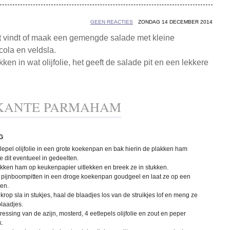
GEEN REACTIES
ZONDAG 14 DECEMBER 2014
rst vindt of maak een gemengde salade met kleine
cola en veldsla.
n in wat olijfolie, het geeft de salade pit en een lekkere
KANTE PARMAHAM
G
tlepel olijfolie in een grote koekenpan en bak hierin de plakken ham
e dit eventueel in gedeelten.
akken ham op keukenpapier uitlekken en breek ze in stukken.
 pijnboompitten in een droge koekenpan goudgeel en laat ze op een
len.
krop sla in stukjes, haal de blaadjes los van de struikjes lof en meng ze
blaadjes.
essing van de azijn, mosterd, 4 eetlepels olijfolie en zout en peper
.