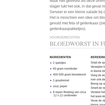
Maar niet getreurd als deze onvi
slager lukt het ook, in dat geval
Serveer er een kleine salade bij
Het is misschien een idee om blo
gevuld met feta of geitenkaas (zie
geitenkaaspakketjes).
VOORGERECHTEN
BLOEDWORST IN F
INGREDIENTEN
BEREIDIN
Snijd de sj
2 sjalotjes
Verwijder h
60 gram roomboter
in kleine b
400-500 gram bloedworst
Voeg de wo
roer ook d
1 goudreinet
Breng op s
zout, peper
Smelt de re
8 repen filodeeg van circa
Verdeel he
12 x 12 centimeter
het ware kl
Vouw de zij
kleine ‘sig