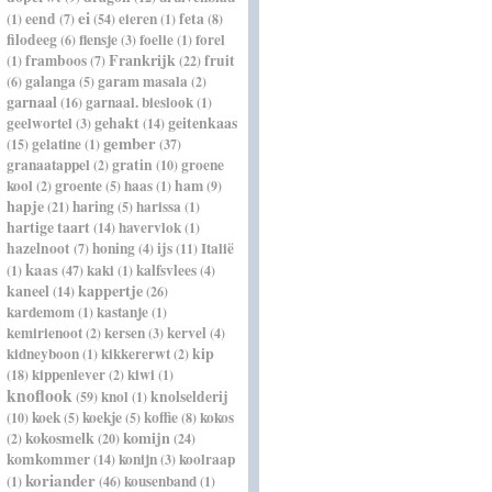
ei
eend
eieren
feta
(1)
(7)
(54)
(1)
(8)
filodeeg
flensje
foelie
forel
(6)
(3)
(1)
Frankrijk
framboos
fruit
(1)
(7)
(22)
galanga
garam masala
(6)
(5)
(2)
garnaal
garnaal. bieslook
(16)
(1)
geelwortel
gehakt
geitenkaas
(3)
(14)
gember
gelatine
(15)
(1)
(37)
granaatappel
gratin
groene
(2)
(10)
kool
groente
haas
ham
(2)
(5)
(1)
(9)
hapje
haring
harissa
(21)
(5)
(1)
hartige taart
havervlok
(14)
(1)
hazelnoot
honing
ijs
Italië
(7)
(4)
(11)
kaas
kaki
kalfsvlees
(1)
(47)
(1)
(4)
kappertje
kaneel
(14)
(26)
kardemom
kastanje
(1)
(1)
kemirienoot
kersen
kervel
(2)
(3)
(4)
kip
kidneyboon
kikkererwt
(1)
(2)
kippenlever
kiwi
(18)
(2)
(1)
knoflook
knol
knolselderij
(59)
(1)
koek
koekje
koffie
kokos
(10)
(5)
(5)
(8)
kokosmelk
komijn
(2)
(20)
(24)
komkommer
konijn
koolraap
(14)
(3)
koriander
kousenband
(1)
(46)
(1)