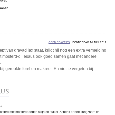
over.
rsonen
GEEN REACTIES
DONDERDAG 14 JUNI 2012
pt van gravad lax staat, krijgt hij nog een extra vermelding
t mosterd-dillesaus ook goed samen gaat met andere
.
bij gerookte forel en makreel. En niet te vergeten bij
AUS
G
sterd met mosterdpoeder, azijn en suiker. Schenk er heel langzaam en