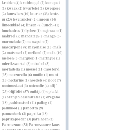
kruiden
kruidnagel
kumquat
(4)
(7)
kwark
kwartelei
kweepeer
(1)
(2)
(1)
laurier
lente-
lamsvlees
(2)
(10)
(33)
ui
leverancier
limoen
(23)
(2)
(14)
lunch
limoenblad
linzen
(4)
(8)
(41)
lunchadres
lychee
majoraan
(1)
(1)
(1)
makreel
mandarijn
mango
(5)
(2)
(5)
marmelade
marsepein
(2)
(2)
mascarpone
mayonaise
maïs
(8)
(15)
maïsmeel
meiknol
melk
(2)
(2)
(2)
(10)
meloen
merguez
meringue
(5)
(1)
(1)
mierikswortel
mirabel
(8)
(3)
mosterd
mortadella
mossel
(1)
(11)
mozzarella
muffin
munt
(35)
(6)
(1)
nectarine
noedels
noot
(10)
(1)
(6)
(7)
olijf
nootmuskaat
notenolie
(3)
(4)
olijfolie
ontbijt
op tafel
(23)
(57)
(4)
oregano
oranjebloesemwater
(1)
(1)
paddenstoel
paling
(18)
(11)
(1)
palmkool
pancetta
(1)
(9)
paprika
pannenkoek
(2)
(18)
paprikapoeder
parelhoen
(3)
(2)
Parmezaan
Parmezaanse kaas
(33)
pasta