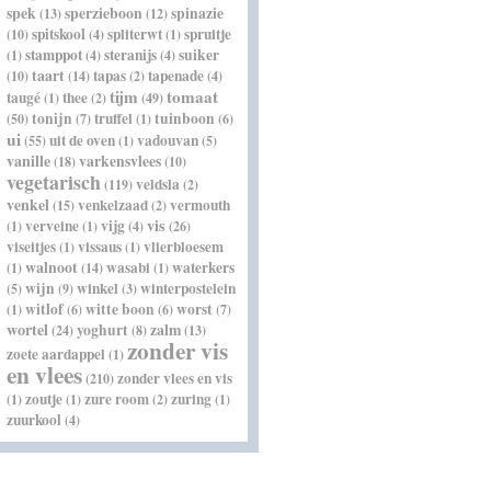
spek
sperzieboon
spinazie
(13)
(12)
spitskool
spliterwt
spruitje
(10)
(4)
(1)
stamppot
steranijs
suiker
(1)
(4)
(4)
taart
tapas
tapenade
(10)
(14)
(2)
(4)
tijm
tomaat
taugé
thee
(1)
(2)
(49)
tonijn
truffel
tuinboon
(50)
(7)
(1)
(6)
ui
uit de oven
vadouvan
(55)
(1)
(5)
vanille
varkensvlees
(18)
(10)
vegetarisch
veldsla
(119)
(2)
venkel
venkelzaad
vermouth
(15)
(2)
vis
verveine
vijg
(1)
(1)
(4)
(26)
viseitjes
vissaus
vlierbloesem
(1)
(1)
walnoot
wasabi
waterkers
(1)
(14)
(1)
wijn
winkel
winterpostelein
(5)
(9)
(3)
witlof
witte boon
worst
(1)
(6)
(6)
(7)
wortel
yoghurt
zalm
(24)
(8)
(13)
zonder vis
zoete aardappel
(1)
en vlees
zonder vlees en vis
(210)
zoutje
zure room
zuring
(1)
(1)
(2)
(1)
zuurkool
(4)