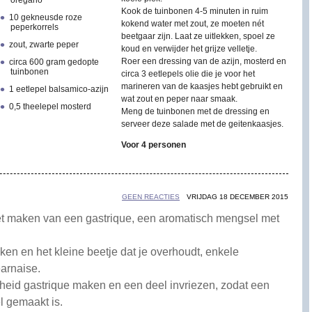
oregano
Kook de tuinbonen 4-5 minuten in ruim
10 gekneusde roze
kokend water met zout, ze moeten nét
peperkorrels
beetgaar zijn. Laat ze uitlekken, spoel ze
zout, zwarte peper
koud en verwijder het grijze velletje.
Roer een dressing van de azijn, mosterd en
circa 600 gram gedopte
tuinbonen
circa 3 eetlepels olie die je voor het
marineren van de kaasjes hebt gebruikt en
1 eetlepel balsamico-azijn
wat zout en peper naar smaak.
0,5 theelepel mosterd
Meng de tuinbonen met de dressing en
serveer deze salade met de geitenkaasjes.
Voor 4 personen
GEEN REACTIES
VRIJDAG 18 DECEMBER 2015
t maken van een gastrique, een aromatisch mengsel met
en en het kleine beetje dat je overhoudt, enkele
earnaise.
heid gastrique maken en een deel invriezen, zodat een
l gemaakt is.