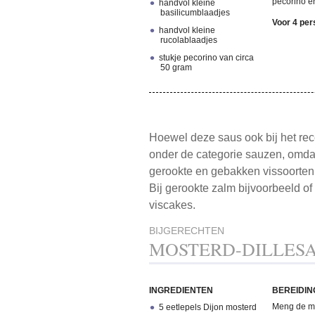
pecorino er
handvol kleine
basilicumblaadjes
Voor 4 pe
handvol kleine
rucolablaadjes
stukje pecorino van circa
50 gram
Hoewel deze saus ook bij het rece
onder de categorie sauzen, omda
gerookte en gebakken vissoorten
Bij gerookte zalm bijvoorbeeld of 
viscakes.
BIJGERECHTEN
MOSTERD-DILLES
INGREDIENTEN
BEREIDIN
Meng de mo
5 eetlepels Dijon mosterd