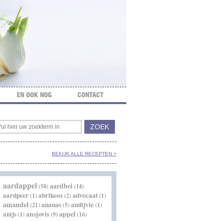
EN OOK NOG
CONTACT
BEKIJK ALLE RECEPTEN >
aardappel
aardbei
(58)
(14)
aardpeer
abrikoos
advocaat
(1)
(2)
(1)
amandel
ananas
andijvie
(21)
(5)
(1)
appel
anijs
ansjovis
(1)
(9)
(16)