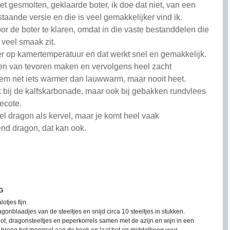
t gesmolten, geklaarde boter, ik doe dat niet, van een
taande versie en die is veel gemakkelijker vind ik.
r de boter te klaren, omdat in die vaste bestanddelen die
 veel smaak zit.
r op kamertemperatuur en dat werkt snel en gemakkelijk.
en van tevoren maken en vervolgens heel zacht
hem net iets warmer dan lauwwarm, maar nooit heet.
jk bij de kalfskarbonade, maar ook bij gebakken rundvlees
recote.
l dragon als kervel, maar je komt heel vaak
end dragon, dat kan ook.
G
lotjes fijn.
gonblaadjes van de steeltjes en snijd circa 10 steeltjes in stukken.
ot, dragonsteeltjes en peperkorrels samen met de azijn en wijn in een