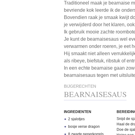
Traditioneel maak je bearnaise me
bevriende kok leerde ik de onders
Bovendien raak je smaak kwijt doo
je verwijderd door het klaren, ook
Ik gebruik mooie zachte roombote
Je kunt de bearnaisesaus wel ev
verwarmen onder roeren, je eet 
Hij smaakt niet alleen verrukkeli
als ribeye, biefstuk, ribstuk of ent
In een echte bearnaise gaan zowe
bearnaisesaus tegen met uitsluit
BIJGERECHTEN
BEARNAISESAUS
INGREDIENTEN
BEREIDIN
Snijd de sja
2 sjalotjes
Haal de dra
bosje verse dragon
Doe de sjal
8 zwarte peperkorrels