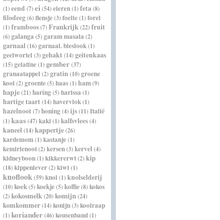
ei
eend
eieren
feta
(1)
(7)
(54)
(1)
(8)
filodeeg
flensje
foelie
forel
(6)
(3)
(1)
Frankrijk
framboos
fruit
(1)
(7)
(22)
galanga
garam masala
(6)
(5)
(2)
garnaal
garnaal. bieslook
(16)
(1)
geelwortel
gehakt
geitenkaas
(3)
(14)
gember
gelatine
(15)
(1)
(37)
granaatappel
gratin
groene
(2)
(10)
kool
groente
haas
ham
(2)
(5)
(1)
(9)
hapje
haring
harissa
(21)
(5)
(1)
hartige taart
havervlok
(14)
(1)
hazelnoot
honing
ijs
Italië
(7)
(4)
(11)
kaas
kaki
kalfsvlees
(1)
(47)
(1)
(4)
kappertje
kaneel
(14)
(26)
kardemom
kastanje
(1)
(1)
kemirienoot
kersen
kervel
(2)
(3)
(4)
kip
kidneyboon
kikkererwt
(1)
(2)
kippenlever
kiwi
(18)
(2)
(1)
knoflook
knol
knolselderij
(59)
(1)
koek
koekje
koffie
kokos
(10)
(5)
(5)
(8)
kokosmelk
komijn
(2)
(20)
(24)
komkommer
konijn
koolraap
(14)
(3)
koriander
kousenband
(1)
(46)
(1)