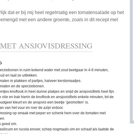
ijk dat er bij mij heel regelmatig een tomatensalade op het
emengd met een andere groente, zoals in dit recept met
MET ANSJOVISDRESSING
G
erziebonen in ruim kokend water met zout beetgaar in 4-6 minuten,
ud en laat ze uitlekken.
maten in plakken of partjes, halveer kerstomaatjes.
maten en de sperziebonen.
entjes knoflook in heel dunne plakjes en snijd de ansjovisfilets heel fijn.
olie en bak hierin de knoflook en ansjovisfilets enkele minuten, tot de
udgeel kleurt en de ansjovis een beetje ‘gesmolten’ is.
n van het vuur en roer de azijn erdoor.
ressing op smaak met peper en schenk hem over de tomaten met
en.
s goed om.
asilicum en rucola erover, schep nogmaals om en schaaf als laatste de