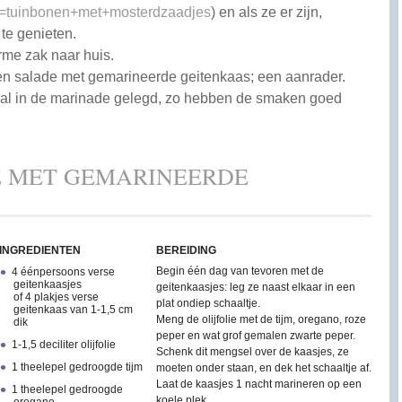
?s=tuinbonen+met+mosterdzaadjes
) en als ze er zijn,
 te genieten.
rme zak naar huis.
en salade met gemarineerde geitenkaas; een aanrader.
n al in de marinade gelegd, zo hebben de smaken goed
 MET GEMARINEERDE
INGREDIENTEN
BEREIDING
Begin één dag van tevoren met de
4 éénpersoons verse
geitenkaasjes
geitenkaasjes: leg ze naast elkaar in een
of 4 plakjes verse
plat ondiep schaaltje.
geitenkaas van 1-1,5 cm
Meng de olijfolie met de tijm, oregano, roze
dik
peper en wat grof gemalen zwarte peper.
1-1,5 deciliter olijfolie
Schenk dit mengsel over de kaasjes, ze
1 theelepel gedroogde tijm
moeten onder staan, en dek het schaaltje af.
Laat de kaasjes 1 nacht marineren op een
1 theelepel gedroogde
koele plek.