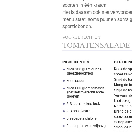
soorten in één kraam.
Het is daarom ook niet verwonderl
menu staat, soms puur en soms g
sperziebonen.
VOORGERECHTEN
TOMATENSALADE 
INGREDIENTEN
BEREIDIN
Kook de sp
circa 300 gram dunne
sperzieboontjes
spoel ze ko
Snijd de to
zout, peper
Meng de to
circa 600 gram tomaten
Snijd de te
(het liefst verschillende
Verwarm de 
soorten)
knoflook go
2-3 teentjes knoflook
Neem de pa
2-3 ansjovisfilets
Breng de d
sperziebon
6 eetlepels olijfolie
Schep alle
2 eetlepels witte wijnazijn
Strooi de b