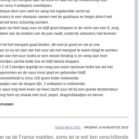
, breng het mengsel aan de kook en laat het op middelhoog vuur
 er circa 4 eetlepels overblijven.
trique door een zeef en vang het ingekookte vocht op.
ooiers in een steelpan samen met de gastrique en begin direct met
aat het mooi schuimig worden.
pan op heel laag vuur en blijf goed kloppen in de vorm van een 8, zorg
 delen van de bodem van de pan raakt, zodat de eidooiers niet kunnen
en tot het mengsel gaat binden, dit voel je goed en zie je ook.
n zo nu en dan van het vuur als het mengsel te warm drijgt te worden.
n van het vuur zodra er een mooie binding is en voeg dan heel
 klontjes zachte boter toe en blijf steeds kloppen.
 2 of 3 klontjes tegelijk en voeg pas weer opnieuw boter toe als het
opgenomen en de saus mooi glad en gebonden blijft.
hoeveelheid is circa 100 gram boter voldoende.
aadjes van de dragon fijn, 2 eetlepels is voldoende.
 saus nog heel even op heel zacht vuur tot hij een goede temperatuur
reng hem op smaak met zout, peper, dragonblaadjes en kervel.
personen
GEEN REACTIES
VRIJDAG 14 AUGUSTUS 2015
er op de Franse markten, soms tel je wel tien verschillende