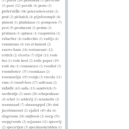
pastinaak
pecorino
(1)
(26)
(5)
peer
perzik
pesto
(3)
(12)
(6)
(3)
peterselie
peterseliewortel
(58)
(2)
peul
picknick
pijnboompit
(2)
(4)
(8)
piment
pindakaas
pompoen
(1)
(1)
(7)
prei
producent
pruim
(9)
(3)
(3)
pruimen
quinoa
raapstelen
(1)
(1)
(2)
rabarber
radicchio
radijs
(4)
(1)
(6)
rammenas
ras el-hanout
(4)
(2)
rauwe ham
restaurant
(14)
(12)
rettich
ricotta
rijst
rode
(2)
(7)
(11)
rode peper
bes
rode kool
(1)
(2)
(19)
rode sla
romanesco
roodlof
(1)
(1)
(3)
roomboter
roomkaas
(37)
(2)
rozemarijn
rozijn
rucola
(19)
(3)
(11)
rundvlees
rum
saffraan
(3)
(17)
(2)
salade
salie
sandwich
(63)
(13)
(3)
saus
sardientje
schapenkaas
(2)
(20)
schol
selderij
sesamolie
(4)
(1)
(1)
(2)
sinaasappel
sesamzaad
sint
(7)
(20)
sjalot
jacobsmossel
sla
(2)
(45)
(6)
soep
slagroom
snijboon
(24)
(2)
(51)
soepgroente
sojasaus
specerij
(2)
(11)
specerijen
speculaaskruiden
(2)
(3)
(1)