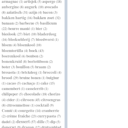
asperge
armagnac
artisjok
(1)
(5)
(18)
aubergine
augurk
avocado
(8)
(10)
aziatisch
azijn
bacon
(8)
(31)
(4)
(3)
bakken hartig
bakken zoet
(16)
(32)
basilicum
banaan
barbecue
(2)
(5)
beurre manié
bier
(22)
(1)
(2)
bieslook
bladerdeeg
biet
(27)
(10)
bleekselderij
bloedworst
(16)
(7)
(1)
bloem
bloemkool
(4)
(10)
boek
bloemtortilla
(4)
(43)
boerenkool
bonbon
(6)
(2)
bonenkruid
borlottiboon
(8)
(2)
boter
bouillon
braam
(3)
(5)
(2)
bresaola
brickdeeg
broccoli
(1)
(1)
(4)
brood
bruine bonen
bulghur
(29)
(1)
cacao
cachaça
cake
(1)
(5)
(1)
(15)
camembert
casselerrib
(1)
(1)
chocolade
chilipeper
chorizo
(5)
(18)
citroen
cider
citroengras
(4)
(1)
(45)
citroenmelisse
cocktail
(8)
(1)
(9)
Comté
courgette
cranberrie
(4)
(14)
crème fraîche
currypasta
(2)
(23)
(7)
dessert
dadel
dille
dip
(2)
(57)
(7)
(5)
doperwt
dragon
druivenblad
(9)
(12)