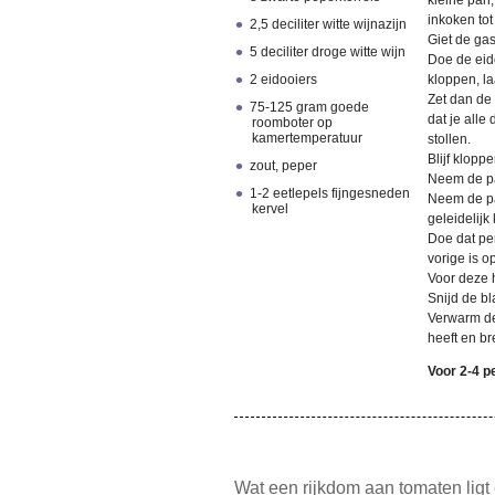
kleine pan
inkoken tot
2,5 deciliter witte wijnazijn
Giet de gas
5 deciliter droge witte wijn
Doe de eid
2 eidooiers
kloppen, l
Zet dan de 
75-125 gram goede
dat je alle
roomboter op
kamertemperatuur
stollen.
Blijf klopp
zout, peper
Neem de pa
1-2 eetlepels fijngesneden
Neem de pa
kervel
geleidelijk
Doe dat per
vorige is 
Voor deze 
Snijd de bl
Verwarm de
heeft en b
Voor 2-4 
Wat een rijkdom aan tomaten ligt 