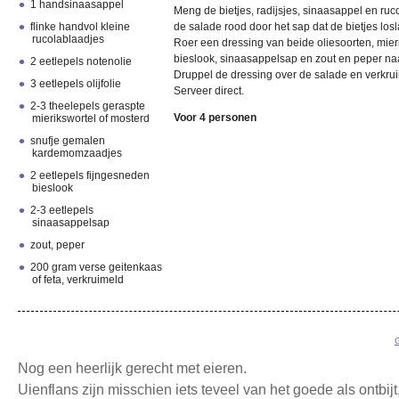
1 handsinaasappel
Meng de bietjes, radijsjes, sinaasappel en ruco
flinke handvol kleine
de salade rood door het sap dat de bietjes losl
rucolablaadjes
Roer een dressing van beide oliesoorten, mier
bieslook, sinaasappelsap en zout en peper na
2 eetlepels notenolie
Druppel de dressing over de salade en verkrui
3 eetlepels olijfolie
Serveer direct.
2-3 theelepels geraspte
Voor 4 personen
mierikswortel of mosterd
snufje gemalen
kardemomzaadjes
2 eetlepels fijngesneden
bieslook
2-3 eetlepels
sinaasappelsap
zout, peper
200 gram verse geitenkaas
of feta, verkruimeld
Nog een heerlijk gerecht met eieren.
Uienflans zijn misschien iets teveel van het goede als ontbijt