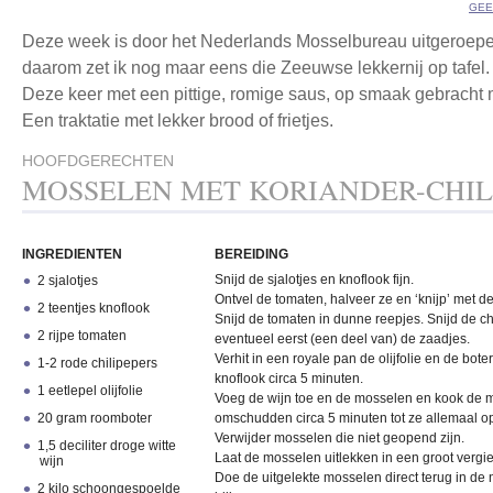
GEE
Deze week is door het Nederlands Mosselbureau uitgeroepe
daarom zet ik nog maar eens die Zeeuwse lekkernij op tafel.
Deze keer met een pittige, romige saus, op smaak gebracht m
Een traktatie met lekker brood of frietjes.
HOOFDGERECHTEN
MOSSELEN MET KORIANDER-CHIL
INGREDIENTEN
BEREIDING
Snijd de sjalotjes en knoflook fijn.
2 sjalotjes
Ontvel de tomaten, halveer ze en ‘knijp’ met d
2 teentjes knoflook
Snijd de tomaten in dunne reepjes. Snijd de ch
2 rijpe tomaten
eventueel eerst (een deel van) de zaadjes.
Verhit in een royale pan de olijfolie en de bote
1-2 rode chilipepers
knoflook circa 5 minuten.
1 eetlepel olijfolie
Voeg de wijn toe en de mosselen en kook de 
20 gram roomboter
omschudden circa 5 minuten tot ze allemaal op
Verwijder mosselen die niet geopend zijn.
1,5 deciliter droge witte
Laat de mosselen uitlekken in een groot vergi
wijn
Doe de uitgelekte mosselen direct terug in de
2 kilo schoongespoelde