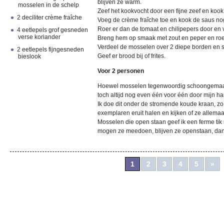
blijven ze warm.
mosselen in de schelp
Zeef het kookvocht door een fijne zeef en kook h
2 deciliter crème fraîche
Voeg de crème fraîche toe en kook de saus nog 
Roer er dan de tomaat en chilipepers door en
4 eetlepels grof gesneden
verse koriander
Breng hem op smaak met zout en peper en roer
Verdeel de mosselen over 2 diepe borden en s
2 eetlepels fijngesneden
Geef er brood bij of frites.
bieslook
Voor 2 personen
Hoewel mosselen tegenwoordig schoongemaak
toch altijd nog even één voor één door mijn h
Ik doe dit onder de stromende koude kraan, zo
exemplaren eruit halen en kijken of ze allemaal
Mosselen die open staan geef ik een ferme tik
mogen ze meedoen, blijven ze openstaan, dan
1
2
3
4
5
»