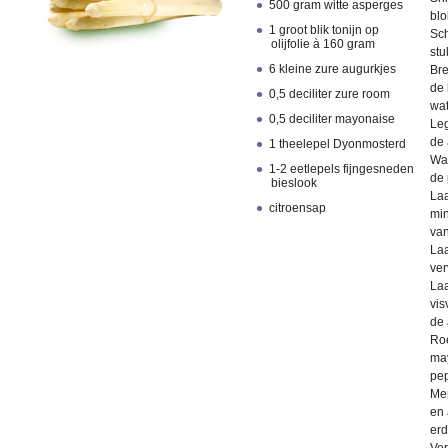
500 gram witte asperges
blo
1 groot blik tonijn op
Sch
olijfolie à 160 gram
stu
6 kleine zure augurkjes
Bre
de 
0,5 deciliter zure room
wat
0,5 deciliter mayonaise
Le
de 
1 theelepel Dyonmosterd
Wac
1-2 eetlepels fijngesneden
de 
bieslook
Laa
citroensap
min
van
Laa
ver
Laa
vis
de 
Roe
may
pep
Men
en 
erd