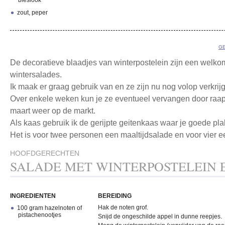
bieslook
zout, peper
GE
De decoratieve blaadjes van winterpostelein zijn een welko
wintersalades.
Ik maak er graag gebruik van en ze zijn nu nog volop verkrij
Over enkele weken kun je ze eventueel vervangen door raap
maart weer op de markt.
Als kaas gebruik ik de gerijpte geitenkaas waar je goede pl
Het is voor twee personen een maaltijdsalade en voor vier e
HOOFDGERECHTEN
SALADE MET WINTERPOSTELEIN 
INGREDIENTEN
BEREIDING
Hak de noten grof.
100 gram hazelnoten of
pistachenootjes
Snijd de ongeschilde appel in dunne reepjes.