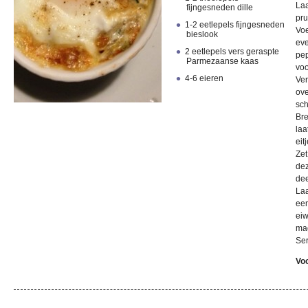
Laa
fijngesneden dille
pru
1-2 eetlepels fijngesneden
Voe
bieslook
eve
2 eetlepels vers geraspte
pep
Parmezaanse kaas
voo
4-6 eieren
Ver
ove
sch
Bre
laa
eit
Zet
dez
dee
Laa
ee
eiw
mag
Ser
Vo