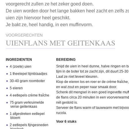
voorgerecht zullen ze het zeker goed doen.
De uien worden door het lange bakken heel zacht en zelfs z
uien zijn hiervoor heel geschikt.
Je bakt ze, heel handig, in een muffinvorm.
VOORGERECHTEN
UIENFLANS MET GEITENKAAS
INGREDIENTEN
BEREIDING
Snijd de uien in heel dunne, halve ringen en 
4 (zoete) uien
tijm in de boter tot ze zacht zijn, dit duurt 25-3
1 theelepel tijmblaadjes
Laat ze niet teveel kleuren.
30-40 gram roomboter
Klop de eieren los en roer er de crème fraîche
en wat zout en peper naar smaak door.
5 eieren
Schenk dit mengsel in een goed ingevette muff
4 eetlepels crème fraîche
de flans circa 20 minuten in een voorverwarm
75 gram verkruimelde
nét gestold is.
verse geitenkaas
Serveer de flans warm of lauwwarm met bijvoor
rucola.
1 afgestreken eetlepel
bloem
Voor 6 stuks
2 eetlepels fijngesneden