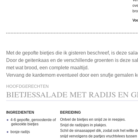
Ver
ove
bro
Vo
Met de gepofte bietjes die ik gisteren beschreef, is deze sal
Door de geitenkaas en de verschillende groenten is deze s
met wat brood, een complete maaltijd.
Vervang de kardemom eventueel door een snufje gemalen k
HOOFDGERECHTEN
BIETJESSALADE MET RADIJS EN 
INGREDIENTEN
BEREIDING
Ontvel de bietjes en snijd ze in reepjes.
4-6 gepofte, geroosterde of
gekookte bietjes
Snijd de radijsjes in plakjes.
Schil de sinaasappel dik, zodat ook het witte d
bosje radijs
snijd vervolgens de partjes vruchtvlees tussen 