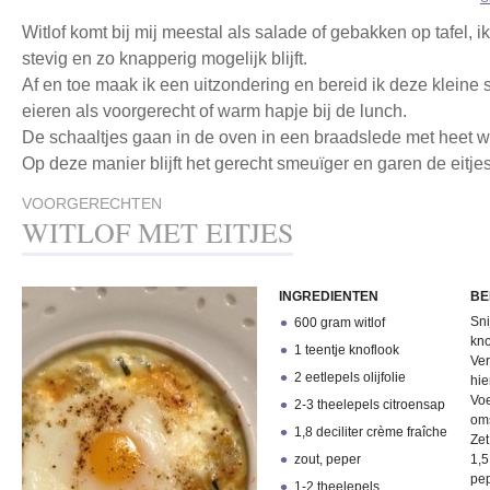
Witlof komt bij mij meestal als salade of gebakken op tafel, 
stevig en zo knapperig mogelijk blijft.
Af en toe maak ik een uitzondering en bereid ik deze kleine 
eieren als voorgerecht of warm hapje bij de lunch.
De schaaltjes gaan in de oven in een braadslede met heet wa
Op deze manier blijft het gerecht smeuïger en garen de eitjes
VOORGERECHTEN
WITLOF MET EITJES
INGREDIENTEN
BE
Sni
600 gram witlof
kno
1 teentje knoflook
Ver
2 eetlepels olijfolie
hie
Voe
2-3 theelepels citroensap
om
1,8 deciliter crème fraîche
Zet
zout, peper
1,5
pep
1-2 theelepels