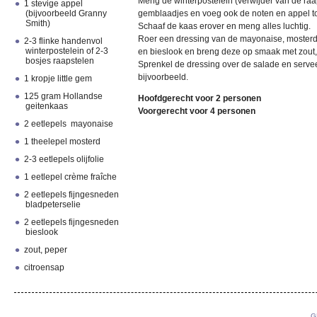
Meng de winterpostelein (verwijder van de raaps
1 stevige appel
(bijvoorbeeld Granny
gemblaadjes en voeg ook de noten en appel t
Smith)
Schaaf de kaas erover en meng alles luchtig.
Roer een dressing van de mayonaise, mosterd, o
2-3 flinke handenvol
winterpostelein of 2-3
en bieslook en breng deze op smaak met zout,
bosjes raapstelen
Sprenkel de dressing over de salade en servee
bijvoorbeeld.
1 kropje little gem
125 gram Hollandse
Hoofdgerecht voor 2 personen
geitenkaas
Voorgerecht voor 4 personen
2 eetlepels mayonaise
1 theelepel mosterd
2-3 eetlepels olijfolie
1 eetlepel crème fraîche
2 eetlepels fijngesneden
bladpeterselie
2 eetlepels fijngesneden
bieslook
zout, peper
citroensap
G