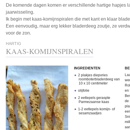
De komende dagen komen er verschillende hartige hapjes lan
jaarwisseling.
Ik begin met kaas-komijnspiralen die met kant en klaar bla
Een eenvoudig, maar erg lekker bladerdeeg zoutje, ze verdwij
voor de zon.
HARTIG
KAAS-KOMIJNSPIRALEN
INGREDIENTEN
BE
Laa
2 plakjes diepvries
roomboterbladerdeeg van
wer
10 x 10 centimeter
Rol
olijfolie
en 
Bes
2 eetlepels geraspte
de 
Parmezaanse kaas
pla
1-2 eetlepels komijn- of
een
sesamzaadjes
Sni
mil
aan