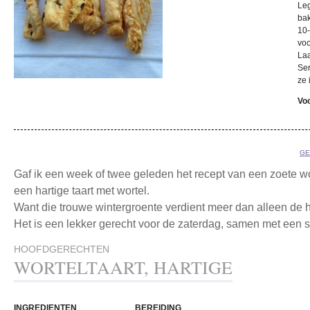
Leg
bak
10-
vo
Laa
Ser
ze 
Voo
GE
Gaf ik een week of twee geleden het recept van een zoete wo
een hartige taart met wortel.
Want die trouwe wintergroente verdient meer dan alleen de h
Het is een lekker gerecht voor de zaterdag, samen met een 
HOOFDGERECHTEN
WORTELTAART, HARTIGE
INGREDIENTEN
BEREIDING