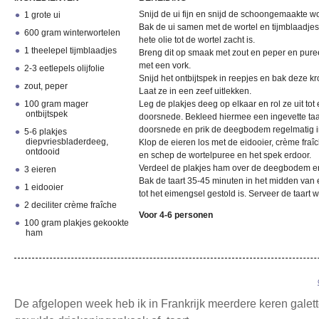
Snijd de ui fijn en snijd de schoongemaakte wor
1 grote ui
Bak de ui samen met de wortel en tijmblaadjes
600 gram winterwortelen
hete olie tot de wortel zacht is.
1 theelepel tijmblaadjes
Breng dit op smaak met zout en peper en pureer
met een vork.
2-3 eetlepels olijfolie
Snijd het ontbijtspek in reepjes en bak deze 
zout, peper
Laat ze in een zeef uitlekken.
100 gram mager
Leg de plakjes deeg op elkaar en rol ze uit tot 
ontbijtspek
doorsnede. Bekleed hiermee een ingevette taa
doorsnede en prik de deegbodem regelmatig i
5-6 plakjes
diepvriesbladerdeeg,
Klop de eieren los met de eidooier, crème fra
ontdooid
en schep de wortelpuree en het spek erdoor.
Verdeel de plakjes ham over de deegbodem e
3 eieren
Bak de taart 35-45 minuten in het midden va
1 eidooier
tot het eimengsel gestold is. Serveer de taart 
2 deciliter crème fraîche
Voor 4-6 personen
100 gram plakjes gekookte
ham
De afgelopen week heb ik in Frankrijk meerdere keren galette