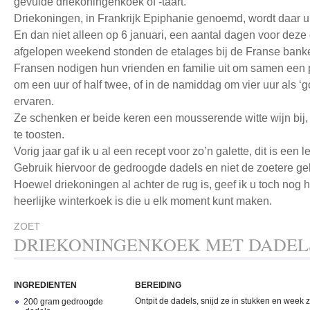
gevulde driekoningenkoek of -taart.
Driekoningen, in Frankrijk Epiphanie genoemd, wordt daar ui
En dan niet alleen op 6 januari, een aantal dagen voor deze 
afgelopen weekend stonden de etalages bij de Franse banke
Fransen nodigen hun vrienden en familie uit om samen een p
om een uur of half twee, of in de namiddag om vier uur als ‘
ervaren.
Ze schenken er beide keren een mousserende witte wijn bij,
te toosten.
Vorig jaar gaf ik u al een recept voor zo’n galette, dit is een 
Gebruik hiervoor de gedroogde dadels en niet de zoetere gek
Hoewel driekoningen al achter de rug is, geef ik u toch nog 
heerlijke winterkoek is die u elk moment kunt maken.
ZOET
DRIEKONINGENKOEK MET DADEL
INGREDIENTEN
BEREIDING
Ontpit de dadels, snijd ze in stukken en week 
200 gram gedroogde