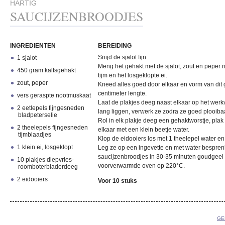
HARTIG
SAUCIJZENBROODJES
INGREDIENTEN
BEREIDING
Snijd de sjalot fijn.
1 sjalot
Meng het gehakt met de sjalot, zout en peper 
450 gram kalfsgehakt
tijm en het losgeklopte ei.
zout, peper
Kneed alles goed door elkaar en vorm van dit
centimeter lengte.
vers geraspte nootmuskaat
Laat de plakjes deeg naast elkaar op het werkv
2 eetlepels fijngesneden
lang liggen, verwerk ze zodra ze goed plooibaa
bladpeterselie
Rol in elk plakje deeg een gehaktworstje, pla
2 theelepels fijngesneden
elkaar met een klein beetje water.
tijmblaadjes
Klop de eidooiers los met 1 theelepel water en 
1 klein ei, losgeklopt
Leg ze op een ingevette en met water bespren
saucijzenbroodjes in 30-35 minuten goudgeel 
10 plakjes diepvries-
voorverwarmde oven op 220°C.
roomboterbladerdeeg
2 eidooiers
Voor 10 stuks
GE