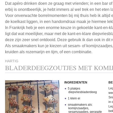
Dat apéro drinken doen ze graag met vrienden; in een bar of 
erbij is onontbeerlijk, je hebt immers al wel trek en het eten
Voor onverwachte borrelmomenten bij mij thuis heb ik altijd
de koelkast liggen, in een handomdraai maak je hiermee lek
In Frankrijk heb je een enorme keuze in gekoelde kant-en-k
ligt dat wat moeilijker, maar met de kant-en-klare diepvriesb
deze zijn zeer snel ontdooid. Deze gebruik ik dan ook in dit r
Als smaakmakers kun je kiezen uit sesam- of komijnzaadjes,
kruiden als rozemarijn en tijm, of een combinatie.
HARTIG
BLADERDEEGZOUTJES MET KOMIJ
INGREDIENTEN
BE
Leg
5 plakjes
diepvriesbladerdeeg
wer
Sni
1 klein ei
in 
smaakmakers als:
Leg
komijnzaadjes,
bek
sesamzaadjes, geraspte