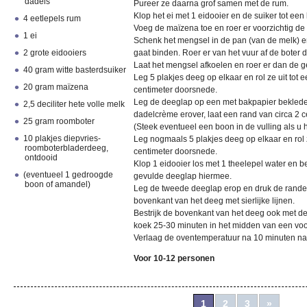
dadels
Pureer ze daarna grof samen met de rum.
Klop het ei met 1 eidooier en de suiker tot een
4 eetlepels rum
Voeg de maïzena toe en roer er voorzichtig de
1 ei
Schenk het mengsel in de pan (van de melk) en
2 grote eidooiers
gaat binden. Roer er van het vuur af de boter d
Laat het mengsel afkoelen en roer er dan de 
40 gram witte basterdsuiker
Leg 5 plakjes deeg op elkaar en rol ze uit tot 
20 gram maïzena
centimeter doorsnede.
Leg de deeglap op een met bakpapier beklede
2,5 deciliter hete volle melk
dadelcrème erover, laat een rand van circa 2 ce
25 gram roomboter
(Steek eventueel een boon in de vulling als u 
10 plakjes diepvries-
Leg nogmaals 5 plakjes deeg op elkaar en rol z
roomboterbladerdeeg,
centimeter doorsnede.
ontdooid
Klop 1 eidooier los met 1 theelepel water en b
(eventueel 1 gedroogde
gevulde deeglap hiermee.
boon of amandel)
Leg de tweede deeglap erop en druk de randen
bovenkant van het deeg met sierlijke lijnen.
Bestrijk de bovenkant van het deeg ook met de
koek 25-30 minuten in het midden van een v
Verlaag de oventemperatuur na 10 minuten na
Voor 10-12 personen
1
2
3
»