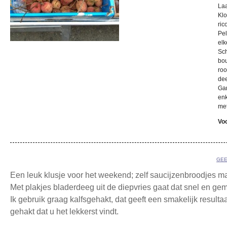
Laa
Klo
ric
Pel
elk
Sch
bou
roo
dee
Gar
enk
met
Voo
GEE
Een leuk klusje voor het weekend; zelf saucijzenbroodjes m
Met plakjes bladerdeeg uit de diepvries gaat dat snel en gem
Ik gebruik graag kalfsgehakt, dat geeft een smakelijk resulta
gehakt dat u het lekkerst vindt.