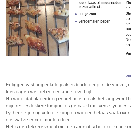
oude kaas of fijngesneden
Klo
rozemarijn of tijm
hie
Str
snufje zout
ee
versgemalen peper
bes
Bak
vo
Nee
op 
Voo
GE
Er liggen vast nog enkele plakjes bladerdeeg in de vriezer, ui
feestdagen wel het een en ander overblijft.
Nu wordt dat bladerdeeg er niet beter op als het lang wordt
mijn restjes lekkere tompouces gemaakt met verse lychees, win
Lychees zijn nog volop te koop en worden helaas vaak over 
niet wat ze ermee moeten doen.
Het is een lekkere vrucht met een aromatische, exotische s