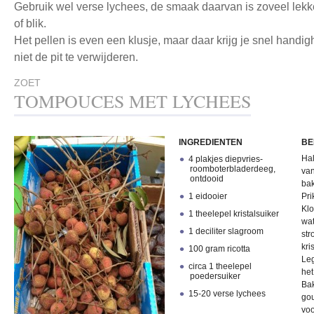
Gebruik wel verse lychees, de smaak daarvan is zoveel lekke
of blik.
Het pellen is even een klusje, maar daar krijg je snel handig
niet de pit te verwijderen.
ZOET
TOMPOUCES MET LYCHEES
INGREDIENTEN
BE
Hal
4 plakjes diepvries-
roomboterbladerdeeg,
van
ontdooid
bak
1 eidooier
Pri
Klo
1 theelepel kristalsuiker
wat
1 deciliter slagroom
str
kri
100 gram ricotta
Leg
circa 1 theelepel
het
poedersuiker
Bak
15-20 verse lychees
gou
vo