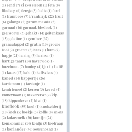
ei
eend
eieren
feta
(1)
(7)
(54)
(1)
(8)
filodeeg
flensje
foelie
forel
(6)
(3)
(1)
Frankrijk
framboos
fruit
(1)
(7)
(22)
galanga
garam masala
(6)
(5)
(2)
garnaal
garnaal. bieslook
(16)
(1)
geelwortel
gehakt
geitenkaas
(3)
(14)
gember
gelatine
(15)
(1)
(37)
granaatappel
gratin
groene
(2)
(10)
kool
groente
haas
ham
(2)
(5)
(1)
(9)
hapje
haring
harissa
(21)
(5)
(1)
hartige taart
havervlok
(14)
(1)
hazelnoot
honing
ijs
Italië
(7)
(4)
(11)
kaas
kaki
kalfsvlees
(1)
(47)
(1)
(4)
kappertje
kaneel
(14)
(26)
kardemom
kastanje
(1)
(1)
kemirienoot
kersen
kervel
(2)
(3)
(4)
kip
kidneyboon
kikkererwt
(1)
(2)
kippenlever
kiwi
(18)
(2)
(1)
knoflook
knol
knolselderij
(59)
(1)
koek
koekje
koffie
kokos
(10)
(5)
(5)
(8)
kokosmelk
komijn
(2)
(20)
(24)
komkommer
konijn
koolraap
(14)
(3)
koriander
kousenband
(1)
(46)
(1)