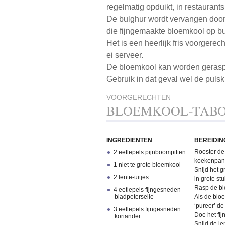
regelmatig opduikt, in restaurant
De bulghur wordt vervangen door g
die fijngemaakte bloemkool op bu
Het is een heerlijk fris voorgere
ei serveer.
De bloemkool kan worden geraspt
Gebruik in dat geval wel de pulsk
VOORGERECHTEN
BLOEMKOOL-TAB
INGREDIENTEN
BEREIDIN
Rooster de
2 eetlepels pijnboompitten
koekenpan,
1 niet te grote bloemkool
Snijd het g
2 lente-uitjes
in grote st
Rasp de bl
4 eetlepels fijngesneden
bladpeterselie
Als de blo
‘pureer’ de
3 eetlepels fijngesneden
Doe het fi
koriander
Snijd de le