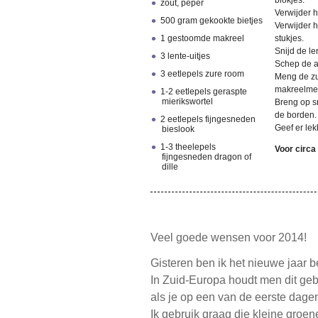
blokjes.
zout, peper
Verwijder h
500 gram gekookte bietjes
Verwijder h
1 gestoomde makreel
stukjes.
Snijd de le
3 lente-uitjes
Schep de aa
3 eetlepels zure room
Meng de zu
makreelme
1-2 eetlepels geraspte
mierikswortel
Breng op s
de borden.
2 eetlepels fijngesneden
Geef er lek
bieslook
1-3 theelepels
Voor circa
fijngesneden dragon of
dille
Veel goede wensen voor 2014!
Gisteren ben ik het nieuwe jaar 
In Zuid-Europa houdt men dit geb
als je op een van de eerste dagen
Ik gebruik graag die kleine groe