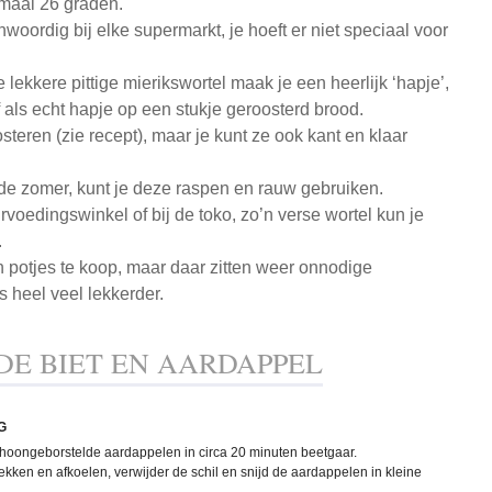
imaal 26 graden.
oordig bij elke supermarkt, je hoeft er niet speciaal voor
lekkere pittige mierikswortel maak je een heerlijk ‘hapje’,
f als echt hapje op een stukje geroosterd brood.
osteren (zie recept), maar je kunt ze ook kant en klaar
in de zomer, kunt je deze raspen en rauw gebruiken.
rvoedingswinkel of bij de toko, zo’n verse wortel kun je
.
in potjes te koop, maar daar zitten weer onnodige
s heel veel lekkerder.
E BIET EN AARDAPPEL
G
hoongeborstelde aardappelen in circa 20 minuten beetgaar.
lekken en afkoelen, verwijder de schil en snijd de aardappelen in kleine