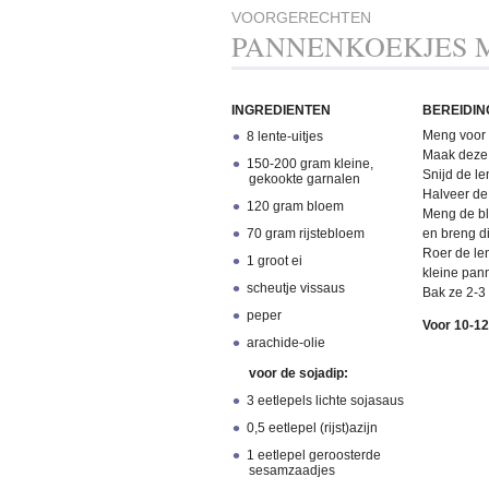
VOORGERECHTEN
PANNENKOEKJES M
INGREDIENTEN
BEREIDIN
Meng voor 
8 lente-uitjes
Maak deze 
150-200 gram kleine,
Snijd de le
gekookte garnalen
Halveer de
120 gram bloem
Meng de blo
70 gram rijstebloem
en breng d
Roer de len
1 groot ei
kleine pan
scheutje vissaus
Bak ze 2-3 
peper
Voor 10-12
arachide-olie
voor de sojadip:
3 eetlepels lichte sojasaus
0,5 eetlepel (rijst)azijn
1 eetlepel geroosterde
sesamzaadjes