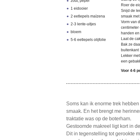
zout, peper
Roer de ei
1 eidooier
Snijd de le
2 eetlepels maïzena
smaak met 
Vorm van di
2-3 lente-uitjes
centimeter
bloem
handen en 
Laat de cak
5-6 eetlepels olijfolie
Bak ze daar
buitenkant 
Lekker met 
een gebakke
Voor 4-6 
Soms kan ik enorme trek hebben i
smaak. En het brengt me herinne
traktatie was op de boterham.
Gestoomde makreel ligt kort in de
Dit in tegenstelling tot gerookte 