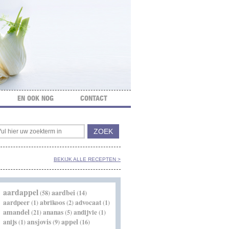
EN OOK NOG
CONTACT
BEKIJK ALLE RECEPTEN >
aardappel
aardbei
(58)
(14)
aardpeer
abrikoos
advocaat
(1)
(2)
(1)
amandel
ananas
andijvie
(21)
(5)
(1)
appel
anijs
ansjovis
(1)
(9)
(16)