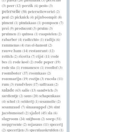
pastinaak
pecorino
(1)
(26)
(5)
peer
perzik
pesto
(3)
(12)
(6)
(3)
peterselie
peterseliewortel
(58)
(2)
peul
picknick
pijnboompit
(2)
(4)
(8)
piment
pindakaas
pompoen
(1)
(1)
(7)
prei
producent
pruim
(9)
(3)
(3)
pruimen
quinoa
raapstelen
(1)
(1)
(2)
rabarber
radicchio
radijs
(4)
(1)
(6)
rammenas
ras el-hanout
(4)
(2)
rauwe ham
restaurant
(14)
(12)
rettich
ricotta
rijst
rode
(2)
(7)
(11)
rode peper
bes
rode kool
(1)
(2)
(19)
rode sla
romanesco
roodlof
(1)
(1)
(3)
roomboter
roomkaas
(37)
(2)
rozemarijn
rozijn
rucola
(19)
(3)
(11)
rundvlees
rum
saffraan
(3)
(17)
(2)
salade
salie
sandwich
(63)
(13)
(3)
saus
sardientje
schapenkaas
(2)
(20)
schol
selderij
sesamolie
(4)
(1)
(1)
(2)
sinaasappel
sesamzaad
sint
(7)
(20)
sjalot
jacobsmossel
sla
(2)
(45)
(6)
soep
slagroom
snijboon
(24)
(2)
(51)
soepgroente
sojasaus
specerij
(2)
(11)
specerijen
speculaaskruiden
(2)
(3)
(1)