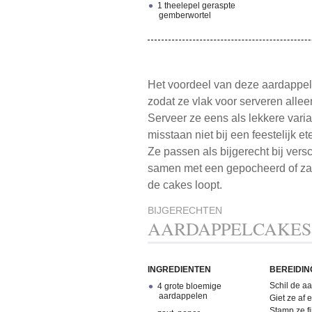
1 theelepel geraspte
gemberwortel
Het voordeel van deze aardappelc
zodat ze vlak voor serveren all
Serveer ze eens als lekkere vari
misstaan niet bij een feestelijk et
Ze passen als bijgerecht bij versc
samen met een gepocheerd of zach
de cakes loopt.
BIJGERECHTEN
AARDAPPELCAKES 
INGREDIENTEN
BEREIDIN
Schil de aa
4 grote bloemige
aardappelen
Giet ze af 
Stamp ze fi