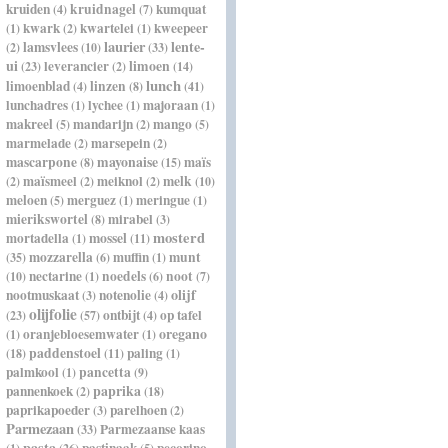
kruiden
kruidnagel
kumquat
(4)
(7)
kwark
kwartelei
kweepeer
(1)
(2)
(1)
laurier
lente-
lamsvlees
(2)
(10)
(33)
ui
leverancier
limoen
(23)
(2)
(14)
lunch
limoenblad
linzen
(4)
(8)
(41)
lunchadres
lychee
majoraan
(1)
(1)
(1)
makreel
mandarijn
mango
(5)
(2)
(5)
marmelade
marsepein
(2)
(2)
mascarpone
mayonaise
maïs
(8)
(15)
maïsmeel
meiknol
melk
(2)
(2)
(2)
(10)
meloen
merguez
meringue
(5)
(1)
(1)
mierikswortel
mirabel
(8)
(3)
mosterd
mortadella
mossel
(1)
(11)
mozzarella
muffin
munt
(35)
(6)
(1)
nectarine
noedels
noot
(10)
(1)
(6)
(7)
olijf
nootmuskaat
notenolie
(3)
(4)
olijfolie
ontbijt
op tafel
(23)
(57)
(4)
oregano
oranjebloesemwater
(1)
(1)
paddenstoel
paling
(18)
(11)
(1)
palmkool
pancetta
(1)
(9)
paprika
pannenkoek
(2)
(18)
paprikapoeder
parelhoen
(3)
(2)
Parmezaan
Parmezaanse kaas
(33)
pasta