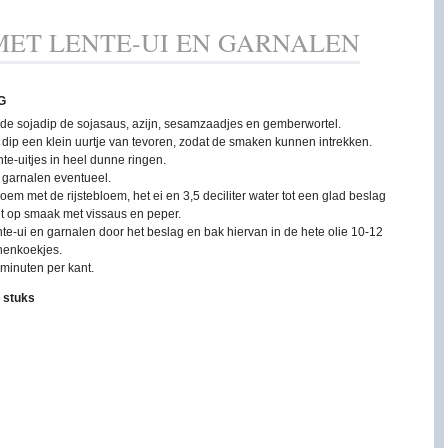
ET LENTE-UI EN GARNALEN
G
de sojadip de sojasaus, azijn, sesamzaadjes en gemberwortel.
dip een klein uurtje van tevoren, zodat de smaken kunnen intrekken.
nte-uitjes in heel dunne ringen.
 garnalen eventueel.
em met de rijstebloem, het ei en 3,5 deciliter water tot een glad beslag
it op smaak met vissaus en peper.
te-ui en garnalen door het beslag en bak hiervan in de hete olie 10-12
nenkoekjes.
minuten per kant.
 stuks