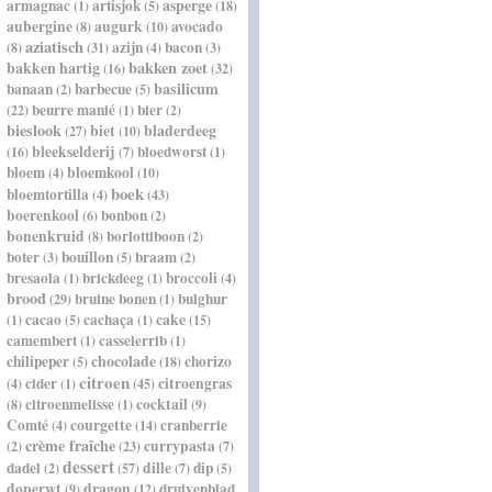
asperge
armagnac
artisjok
(1)
(5)
(18)
aubergine
augurk
avocado
(8)
(10)
aziatisch
azijn
bacon
(8)
(31)
(4)
(3)
bakken hartig
bakken zoet
(16)
(32)
basilicum
banaan
barbecue
(2)
(5)
beurre manié
bier
(22)
(1)
(2)
bieslook
bladerdeeg
biet
(27)
(10)
bleekselderij
bloedworst
(16)
(7)
(1)
bloem
bloemkool
(4)
(10)
boek
bloemtortilla
(4)
(43)
boerenkool
bonbon
(6)
(2)
bonenkruid
borlottiboon
(8)
(2)
boter
bouillon
braam
(3)
(5)
(2)
bresaola
brickdeeg
broccoli
(1)
(1)
(4)
brood
bruine bonen
bulghur
(29)
(1)
cacao
cachaça
cake
(1)
(5)
(1)
(15)
camembert
casselerrib
(1)
(1)
chocolade
chilipeper
chorizo
(5)
(18)
citroen
cider
citroengras
(4)
(1)
(45)
citroenmelisse
cocktail
(8)
(1)
(9)
Comté
courgette
cranberrie
(4)
(14)
crème fraîche
currypasta
(2)
(23)
(7)
dessert
dadel
dille
dip
(2)
(57)
(7)
(5)
doperwt
dragon
druivenblad
(9)
(12)