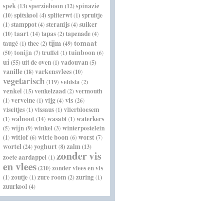
spek
sperzieboon
spinazie
(13)
(12)
spitskool
spliterwt
spruitje
(10)
(4)
(1)
stamppot
steranijs
suiker
(1)
(4)
(4)
taart
tapas
tapenade
(10)
(14)
(2)
(4)
tijm
tomaat
taugé
thee
(1)
(2)
(49)
tonijn
truffel
tuinboon
(50)
(7)
(1)
(6)
ui
uit de oven
vadouvan
(55)
(1)
(5)
vanille
varkensvlees
(18)
(10)
vegetarisch
veldsla
(119)
(2)
venkel
venkelzaad
vermouth
(15)
(2)
vis
verveine
vijg
(1)
(1)
(4)
(26)
viseitjes
vissaus
vlierbloesem
(1)
(1)
walnoot
wasabi
waterkers
(1)
(14)
(1)
wijn
winkel
winterpostelein
(5)
(9)
(3)
witlof
witte boon
worst
(1)
(6)
(6)
(7)
wortel
yoghurt
zalm
(24)
(8)
(13)
zonder vis
zoete aardappel
(1)
en vlees
zonder vlees en vis
(210)
zoutje
zure room
zuring
(1)
(1)
(2)
(1)
zuurkool
(4)