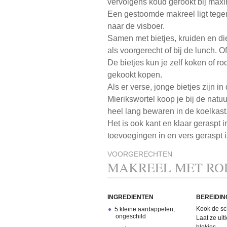
vervolgens koud gerookt bij max
Een gestoomde makreel ligt tegenw
naar de visboer.
Samen met bietjes, kruiden en die 
als voorgerecht of bij de lunch. O
De bietjes kun je zelf koken of ro
gekookt kopen.
Als er verse, jonge bietjes zijn 
Mierikswortel koop je bij de natuu
heel lang bewaren in de koelkast
Het is ook kant en klaar geraspt 
toevoegingen in en vers geraspt i
VOORGERECHTEN
MAKREEL MET ROD
INGREDIENTEN
BEREIDIN
Kook de sc
5 kleine aardappelen,
ongeschild
Laat ze uit