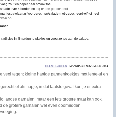
 voeg zout en peper naar smaak toe.
 salade over 4 borden en leg er een gepocheerd
w.marliesbatelaan.nl/voorgerechten/salade-met-gepocheerd-ei/) of heel
kt ei op.
rsonen
 radijsjes in flinterdunne plakjes en voeg ze toe aan de salade.
GEEN REACTIES
MAANDAG 3 NOVEMBER 2014
 veel tegen; kleine hartige pannenkoekjes met lente-ui en
gerecht of als hapje, in dat laatste geval kun je er extra
.
Hollandse garnalen, maar een iets grotere maat kan ook,
nijd de grotere garnalen wel even doormidden.
evoeging.