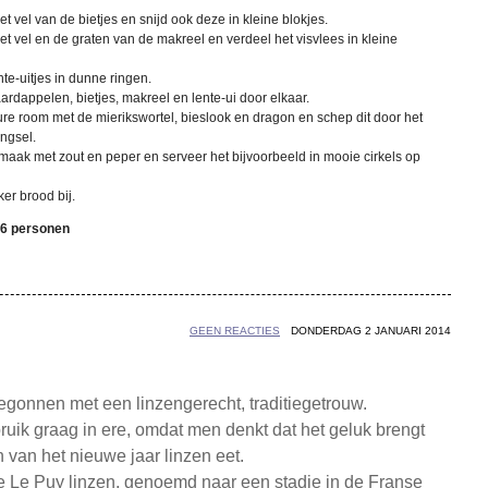
et vel van de bietjes en snijd ook deze in kleine blokjes.
et vel en de graten van de makreel en verdeel het visvlees in kleine
nte-uitjes in dunne ringen.
rdappelen, bietjes, makreel en lente-ui door elkaar.
re room met de mierikswortel, bieslook en dragon en schep dit door het
ngsel.
maak met zout en peper en serveer het bijvoorbeeld in mooie cirkels op
ker brood bij.
 6 personen
GEEN REACTIES
DONDERDAG 2 JANUARI 2014
begonnen met een linzengerecht, traditiegetrouw.
ruik graag in ere, omdat men denkt dat het geluk brengt
 van het nieuwe jaar linzen eet.
ne Le Puy linzen, genoemd naar een stadje in de Franse