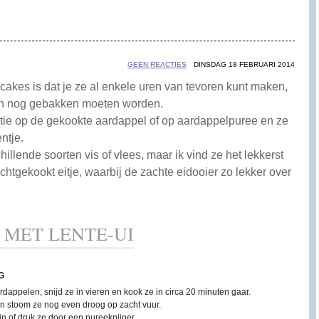
GEEN REACTIES
DINSDAG 18 FEBRUARI 2014
akes is dat je ze al enkele uren van tevoren kunt maken,
een nog gebakken moeten worden.
atie op de gekookte aardappel of op aardappelpuree en ze
entje.
hillende soorten vis of vlees, maar ik vind ze het lekkerst
tgekookt eitje, waarbij de zachte eidooier zo lekker over
MET LENTE-UI
G
rdappelen, snijd ze in vieren en kook ze in circa 20 minuten gaar.
en stoom ze nog even droog op zacht vuur.
jn of druk ze door een pureeknijper.