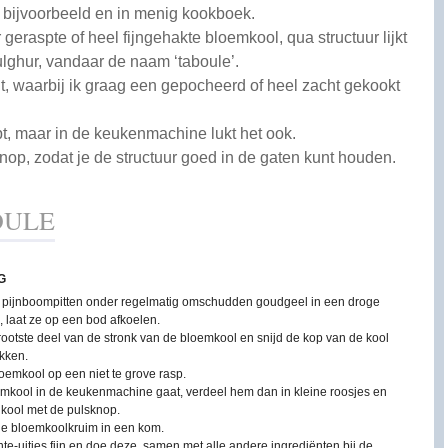
s bijvoorbeeld en in menig kookboek.
eraspte of heel fijngehakte bloemkool, qua structuur lijkt
lghur, vandaar de naam ‘taboule’.
cht, waarbij ik graag een gepocheerd of heel zacht gekookt
, maar in de keukenmachine lukt het ook.
nop, zodat je de structuur goed in de gaten kunt houden.
OULE
G
 pijnboompitten onder regelmatig omschudden goudgeel in een droge
 laat ze op een bod afkoelen.
rootste deel van de stronk van de bloemkool en snijd de kop van de kool
ukken.
oemkool op een niet te grove rasp.
emkool in de keukenmachine gaat, verdeel hem dan in kleine roosjes en
 kool met de pulsknop.
jne bloemkoolkruim in een kom.
nte-uitjes fijn en doe deze, samen met alle andere ingrediënten bij de