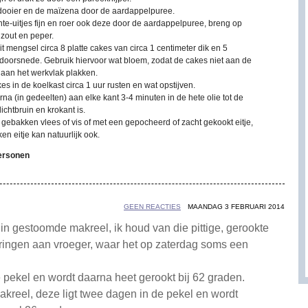
dooier en de maïzena door de aardappelpuree.
nte-uitjes fijn en roer ook deze door de aardappelpuree, breng op
zout en peper.
t mengsel circa 8 platte cakes van circa 1 centimeter dik en 5
 doorsnede. Gebruik hiervoor wat bloem, zodat de cakes niet aan de
aan het werkvlak plakken.
es in de koelkast circa 1 uur rusten en wat opstijven.
na (in gedeelten) aan elke kant 3-4 minuten in de hete olie tot de
lichtbruin en krokant is.
gebakken vlees of vis of met een gepocheerd of zacht gekookt eitje,
n eitje kan natuurlijk ook.
personen
GEEN REACTIES
MAANDAG 3 FEBRUARI 2014
n gestoomde makreel, ik houd van die pittige, gerookte
ringen aan vroeger, waar het op zaterdag soms een
 pekel en wordt daarna heet gerookt bij 62 graden.
makreel, deze ligt twee dagen in de pekel en wordt