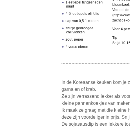
1 eetlepel fijngesneden
bloemkool,
munt
Verdeel de
4-5 eetlepels olijfolie
(http://ww
zacht gekoo
sap van 0,5-1 citroen
snufje gedroogde
Voor 4 pe
chilivlokken
Tip
zout, peper
Snijd 10-15
4 verse eieren
In de Koreaanse keuken kom je ze
garnalen of krab.
Ze zijn verrassend lekker als voor
kleine pannenkoekjes van maken
Ik maak ze graag met die kleine 
deze zijn voordeliger in prijs. S
De sojasausdip is een lekkere to