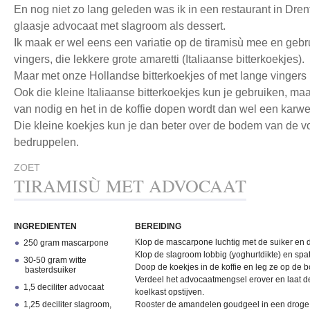
En nog niet zo lang geleden was ik in een restaurant in Dre
glaasje advocaat met slagroom als dessert.
Ik maak er wel eens een variatie op de tiramisù mee en gebru
vingers, die lekkere grote amaretti (Italiaanse bitterkoekjes).
Maar met onze Hollandse bitterkoekjes of met lange vingers 
Ook die kleine Italiaanse bitterkoekjes kun je gebruiken, ma
van nodig en het in de koffie dopen wordt dan wel een karwei
Die kleine koekjes kun je dan beter over de bodem van de v
bedruppelen.
ZOET
TIRAMISÙ MET ADVOCAAT
INGREDIENTEN
BEREIDING
Klop de mascarpone luchtig met de suiker en 
250 gram mascarpone
Klop de slagroom lobbig (yoghurtdikte) en sp
30-50 gram witte
Doop de koekjes in de koffie en leg ze op de
basterdsuiker
Verdeel het advocaatmengsel erover en laat de
1,5 deciliter advocaat
koelkast opstijven.
1,25 deciliter slagroom,
Rooster de amandelen goudgeel in een droge 