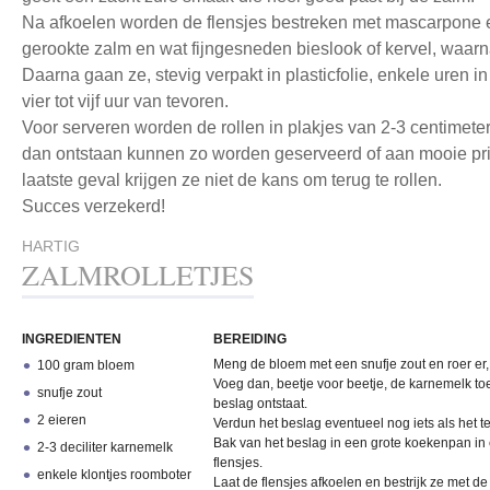
Na afkoelen worden de flensjes bestreken met mascarpone 
gerookte zalm en wat fijngesneden bieslook of kervel, waarn
Daarna gaan ze, stevig verpakt in plasticfolie, enkele uren i
vier tot vijf uur van tevoren.
Voor serveren worden de rollen in plakjes van 2-3 centimeter
dan ontstaan kunnen zo worden geserveerd of aan mooie pri
laatste geval krijgen ze niet de kans om terug te rollen.
Succes verzekerd!
HARTIG
ZALMROLLETJES
INGREDIENTEN
BEREIDING
Meng de bloem met een snufje zout en roer er,
100 gram bloem
Voeg dan, beetje voor beetje, de karnemelk toe 
snufje zout
beslag ontstaat.
2 eieren
Verdun het beslag eventueel nog iets als het te 
Bak van het beslag in een grote koekenpan in 
2-3 deciliter karnemelk
flensjes.
enkele klontjes roomboter
Laat de flensjes afkoelen en bestrijk ze met 