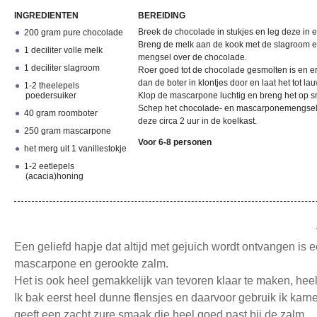
INGREDIENTEN
BEREIDING
Breek de chocolade in stukjes en leg deze in
200 gram pure chocolade
Breng de melk aan de kook met de slagroom e
1 deciliter volle melk
mengsel over de chocolade.
1 deciliter slagroom
Roer goed tot de chocolade gesmolten is en er
dan de boter in klontjes door en laat het tot l
1-2 theelepels
poedersuiker
Klop de mascarpone luchtig en breng het op s
Schep het chocolade- en mascarponemengsel teg
40 gram roomboter
deze circa 2 uur in de koelkast.
250 gram mascarpone
Voor 6-8 personen
het merg uit 1 vanillestokje
1-2 eetlepels
(acacia)honing
Een geliefd hapje dat altijd met gejuich wordt ontvangen is 
mascarpone en gerookte zalm.
Het is ook heel gemakkelijk van tevoren klaar te maken, heel 
Ik bak eerst heel dunne flensjes en daarvoor gebruik ik karn
geeft een zacht zure smaak die heel goed past bij de zalm.