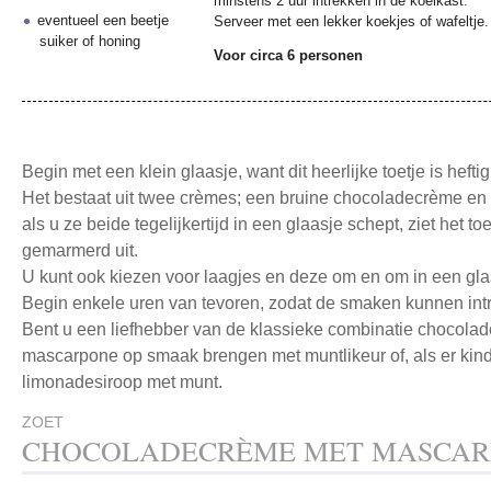
minstens 2 uur intrekken in de koelkast.
eventueel een beetje
Serveer met een lekker koekjes of wafeltje.
suiker of honing
Voor circa 6 personen
Begin met een klein glaasje, want dit heerlijke toetje is heftig 
Het bestaat uit twee crèmes; een bruine chocoladecrème e
als u ze beide tegelijkertijd in een glaasje schept, ziet het to
gemarmerd uit.
U kunt ook kiezen voor laagjes en deze om en om in een gl
Begin enkele uren van tevoren, zodat de smaken kunnen int
Bent u een liefhebber van de klassieke combinatie chocolad
mascarpone op smaak brengen met muntlikeur of, als er kin
limonadesiroop met munt.
ZOET
CHOCOLADECRÈME MET MASCAR