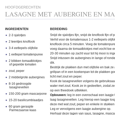
HOOFDGERECHTEN
LASAGNE MET AUBERGINE EN M
INGREDIENTEN
BEREIDING
Snijd de sjalotjes fijn, snijd de knoflook fijn of 
2-3 sjalotjes
Verhit voor de tomatensaus 1-2 eetlepels olijfol
2 teentjes knoflook
knoflook circa 5 minuten. Voeg de tomatenpur
3-4 eetlepels olijfolie
voeg daarna de tomaatblokjes met vocht toe en
20-30 minuten op zacht vuur tot hij mooi is inge
1 eetlepel tomatenpuree
Snijd intussen de aubergines in lange of ronde
2 blikken tomaatblokjes
dik.
of gepelde tomaten
Bestrijk de plakken dun met olijfolie en bak ze
zout, peper
grillpan of in een koekenpan tot de plakken go
licht met zout en peper.
2 middelgrote aubergines
Kook de lasagnevellen volgens de gebruiksaa
8-16 gedroogde
water met zout. Kook ze in gedeelten, zodat ze
lasagnevellen
op een theedoek uitlekken.
150-200 gram mascarpone
Opbouwen:
leg in een ovenschaal een laagje
laag lasagnevellen. Leg hierop een laagje lo
15-20 basilicumblaadjes
deze met wat zout, peper en enkele in stukken
60 gram geraspte
Leg er vervolgens een laagje aubergine op.
Parmezaanse kaas
Herhaal deze lagen van saus, lasagne, masca