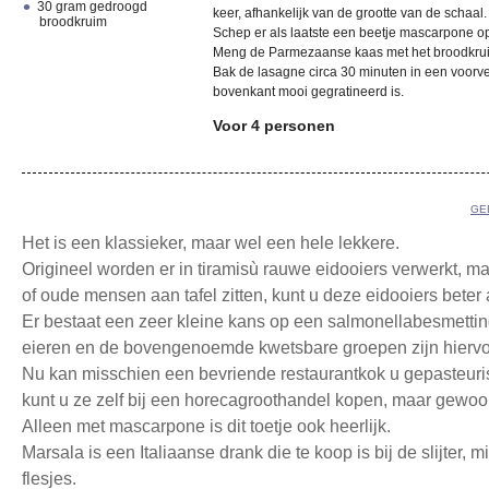
30 gram gedroogd
keer, afhankelijk van de grootte van de schaal.
broodkruim
Schep er als laatste een beetje mascarpone o
Meng de Parmezaanse kaas met het broodkruim 
Bak de lasagne circa 30 minuten in een voor
bovenkant mooi gegratineerd is.
Voor 4 personen
GE
Het is een klassieker, maar wel een hele lekkere.
Origineel worden er in tiramisù rauwe eidooiers verwerkt, ma
of oude mensen aan tafel zitten, kunt u deze eidooiers beter
Er bestaat een zeer kleine kans op een salmonellabesmettin
eieren en de bovengenoemde kwetsbare groepen zijn hiervo
Nu kan misschien een bevriende restaurantkok u gepasteuris
kunt u ze zelf bij een horecagroothandel kopen, maar gewo
Alleen met mascarpone is dit toetje ook heerlijk.
Marsala is een Italiaanse drank die te koop is bij de slijter, m
flesjes.