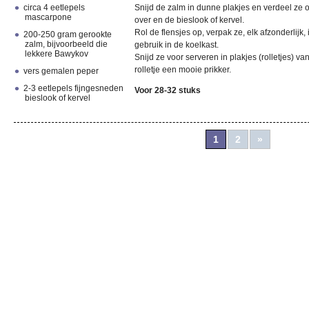
circa 4 eetlepels
Snijd de zalm in dunne plakjes en verdeel ze ov
mascarpone
over en de bieslook of kervel.
Rol de flensjes op, verpak ze, elk afzonderlijk, 
200-250 gram gerookte
zalm, bijvoorbeeld die
gebruik in de koelkast.
lekkere Bawykov
Snijd ze voor serveren in plakjes (rolletjes) va
rolletje een mooie prikker.
vers gemalen peper
2-3 eetlepels fijngesneden
Voor 28-32 stuks
bieslook of kervel
1
2
»