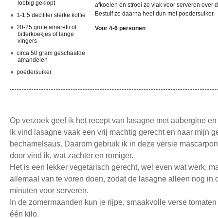
lobbig geklopt
afkoelen en strooi ze vlak voor serveren over d
Bestuif ze daarna heel dun met poedersuiker.
1-1,5 deciliter sterke koffie
20-25 grote amaretti of
Voor 4-6 personen
bitterkoekjes of lange
vingers
circa 50 gram geschaafde
amandelen
poedersuiker
Op verzoek geef ik het recept van lasagne met aubergine e
Ik vind lasagne vaak een vrij machtig gerecht en naar mijn g
bechamelsaus. Daarom gebruik ik in deze versie mascarpone,
door vind ik, wat zachter en romiger.
Het is een lekker vegetarisch gerecht, wel even wat werk, m
allemaal van te voren doen, zodat de lasagne alleen nog in
minuten voor serveren.
In de zomermaanden kun je rijpe, smaakvolle verse tomate
één kilo.