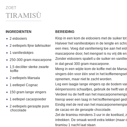
ZOET
TIRAMISÙ
INGREDIENTEN
BEREIDING
Klop in een kom de eidooiers met de suiker tot
2 eidooiers
Halveer het vanillestokjes in de lengte en sch
2 eetlepels fijne tafelsuiker
een mes. Voeg dat vanillemerg toe aan het ei
1 vanillestokjes
mascarpone door, het mengsel is nu vrij dik en
Zonder eidooiers spatelt u de suiker en vanil
250-300 gram mascarpone
in dat geval 300 gram mascarpone.
1,5 deciliter sterke zwarte
Meng in een wijde kom de koffie met de Mars
koffie
vingers één voor één snel in het koffiemengsel
2 eetlepels Marsala
opnemen, maar niet te zacht worden.
Leg een laagje lange vingers op de bodem van 
1 eetlepel Cognac
éénpersoons schaaltjes, gebruik de helft van d
150 gram lange vingers
Verdeel nu de helft van het mascarponemengse
1 eetlepel cacaopoeder
hierop weer een laag in het koffiemengsel ge
Eindig met de rest van het mascarponemengse
2 eetlepels geraspte pure
de cacao en de geraspte chocolade.
chocolade
Zet de tiramisu minstens 3 uur in de koelkast
intrekken. De smaak wordt extra lekker (maar 
tiramisu 1 nacht laat staan.