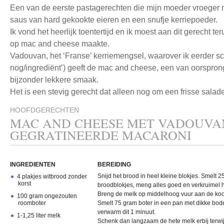
Een van de eerste pastagerechten die mijn moeder vroeger
saus van hard gekookte eieren en een snufje kerriepoeder.
Ik vond het heerlijk toentertijd en ik moest aan dit gerecht t
op mac and cheese maakte.
Vadouvan, het ‘Franse’ kerriemengsel, waarover ik eerder sc
nog/ingrediënt’) geeft de mac and cheese, een van oorspro
bijzonder lekkere smaak.
Het is een stevig gerecht dat alleen nog om een frisse salade
HOOFDGERECHTEN
MAC AND CHEESE MET VADOUVA
GEGRATINEERDE MACARONI
INGREDIENTEN
BEREIDING
Snijd het brood in heel kleine blokjes. Smelt 2
4 plakjes witbrood zonder
korst
broodblokjes, meng alles goed en verkruimel 
Breng de melk op middelhoog vuur aan de koo
100 gram ongezouten
roomboter
Smelt 75 gram boter in een pan met dikke bod
verwarm dit 1 minuut.
1-1,25 liter melk
Schenk dan langzaam de hete melk erbij terwijl