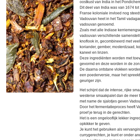
oostkust van India in het Pondicher
Dit deel van India was van 1674 tot 
Franse koloniale invloed nog steed
Vadouvan heet in het Tamil vadaga
vadouvan genoemd.
Zoals met alle Indiase kerriemengse
vadouvan verschillende samenstellin
knoflook in, gecombineerd met veel
koriander, gember, mosterdzaad, ko
kaneel en linzen.
Deze ingrediënten worden met toev
gevormd en deze worden in de zon 
De daarna ontstane vlokken worden l
een poederversie, maar het spreekt
geuriger zijn.
Het schijnt dat de intense, rijke sm
westerse smaakpalet dan de meer t
met name de sjalotjes geven Vadouv
Door het fermentatieproces heeft V
proef je terug in de gerechten.
Het is een ongelooflijk lekker ingre
opkikker te geven.
Je kunt het gebruiken als vervangin
currygerechten, je kunt er onder an