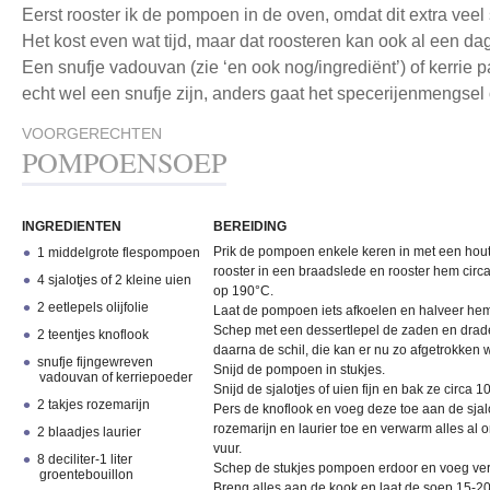
Eerst rooster ik de pompoen in de oven, omdat dit extra veel
Het kost even wat tijd, maar dat roosteren kan ook al een d
Een snufje vadouvan (zie ‘en ook nog/ingrediënt’) of kerrie 
echt wel een snufje zijn, anders gaat het specerijenmengsel
VOORGERECHTEN
POMPOENSOEP
INGREDIENTEN
BEREIDING
Prik de pompoen enkele keren in met een hou
1 middelgrote flespompoen
rooster in een braadslede en rooster hem cir
4 sjalotjes of 2 kleine uien
op 190°C.
2 eetlepels olijfolie
Laat de pompoen iets afkoelen en halveer he
Schep met een dessertlepel de zaden en drad
2 teentjes knoflook
daarna de schil, die kan er nu zo afgetrokken
snufje fijngewreven
Snijd de pompoen in stukjes.
vadouvan of kerriepoeder
Snijd de sjalotjes of uien fijn en bak ze circa 1
2 takjes rozemarijn
Pers de knoflook en voeg deze toe aan de sjal
rozemarijn en laurier toe en verwarm alles a
2 blaadjes laurier
vuur.
8 deciliter-1 liter
Schep de stukjes pompoen erdoor en voeg verv
groentebouillon
Breng alles aan de kook en laat de soep 15-2