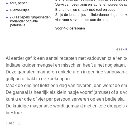
zout, peper
Verwijder rozemarijn en laurier en pureer de s
Breng hem op smaak met zout en peper.
4 lente-uitjes
Snijd de lente-uitjes in flinterdunne ringen en
2-3 eetlepels fijngesneden
vlak voor serveren toe aan de soep.
koriander of platte
peterselie
Voor 4-6 personen
GEEN 
Al eerder gaf ik een aantal recepten met vadouvan (zie ‘en oo
Indiase kruidenmengsel en misschien heeft u het nog staan.
Deze garnalen marineren enkele uren in geurige vadouvan-ol
grillpan of bakt in de koekenpan.
Maak de olie het liefst een dag van tevoren, dan wordt de sm
De garnaal is heerlijk als klein hapje vooraf (amuse) of als v
kunt u er drie of vier per persoon serveren op een bedje sla.
De kruidige mayonaise wordt gemaakt met enkele druppels 
bieslook.
HARTIG