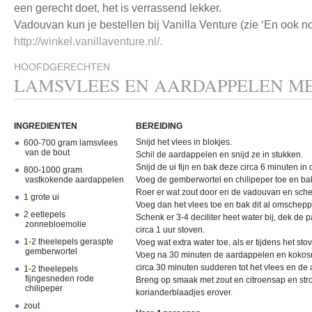
een gerecht doet, het is verrassend lekker.
Vadouvan kun je bestellen bij Vanilla Venture (zie ‘En ook nog
http://winkel.vanillaventure.nl/.
HOOFDGERECHTEN
LAMSVLEES EN AARDAPPELEN M
INGREDIENTEN
BEREIDING
Snijd het vlees in blokjes.
600-700 gram lamsvlees
van de bout
Schil de aardappelen en snijd ze in stukken.
Snijd de ui fijn en bak deze circa 6 minuten in 
800-1000 gram
vastkokende aardappelen
Voeg de gemberwortel en chilipeper toe en ba
Roer er wat zout door en de vadouvan en sche
1 grote ui
Voeg dan het vlees toe en bak dit al omschep
2 eetlepels
Schenk er 3-4 deciliter heet water bij, dek de p
zonnebloemolie
circa 1 uur stoven.
1-2 theelepels geraspte
Voeg wat extra water toe, als er tijdens het st
gemberwortel
Voeg na 30 minuten de aardappelen en kokosme
circa 30 minuten sudderen tot het vlees en de 
1-2 theelepels
fijngesneden rode
Breng op smaak met zout en citroensap en str
chilipeper
korianderblaadjes erover.
zout