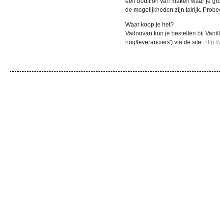
een bouillon van maken waar je gr
de mogelijkheden zijn talrijk. Prob
Waar koop je het?
Vadouvan kun je bestellen bij Vanil
nog/leveranciers') via de site:
http:/