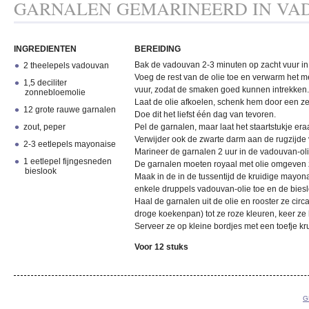
GARNALEN GEMARINEERD IN VA
INGREDIENTEN
BEREIDING
Bak de vadouvan 2-3 minuten op zacht vuur in 2
2 theelepels vadouvan
Voeg de rest van de olie toe en verwarm het 
1,5 deciliter
vuur, zodat de smaken goed kunnen intrekken.
zonnebloemolie
Laat de olie afkoelen, schenk hem door een ze
12 grote rauwe garnalen
Doe dit het liefst één dag van tevoren.
zout, peper
Pel de garnalen, maar laat het staartstukje eraa
Verwijder ook de zwarte darm aan de rugzijde 
2-3 eetlepels mayonaise
Marineer de garnalen 2 uur in de vadouvan-oli
1 eetlepel fijngesneden
De garnalen moeten royaal met olie omgeven 
bieslook
Maak in de in de tussentijd de kruidige mayon
enkele druppels vadouvan-olie toe en de biesl
Haal de garnalen uit de olie en rooster ze circa
droge koekenpan) tot ze roze kleuren, keer ze
Serveer ze op kleine bordjes met een toefje k
Voor 12 stuks
G