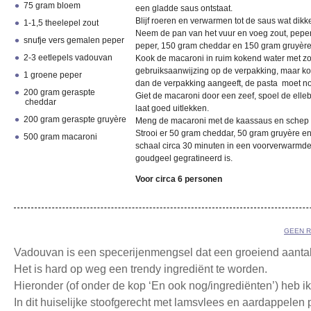
75 gram bloem
een gladde saus ontstaat.
Blijf roeren en verwarmen tot de saus wat dikke
1-1,5 theelepel zout
Neem de pan van het vuur en voeg zout, pepe
snufje vers gemalen peper
peper, 150 gram cheddar en 150 gram gruyère
2-3 eetlepels vadouvan
Kook de macaroni in ruim kokend water met zo
gebruiksaanwijzing op de verpakking, maar ko
1 groene peper
dan de verpakking aangeeft, de pasta moet no
200 gram geraspte
Giet de macaroni door een zeef, spoel de elleb
cheddar
laat goed uitlekken.
200 gram geraspte gruyère
Meng de macaroni met de kaassaus en schep di
Strooi er 50 gram cheddar, 50 gram gruyère en
500 gram macaroni
schaal circa 30 minuten in een voorverwarmd
goudgeel gegratineerd is.
Voor circa 6 personen
GEEN R
Vadouvan is een specerijenmengsel dat een groeiend aantal 
Het is hard op weg een trendy ingrediënt te worden.
Hieronder (of onder de kop ‘En ook nog/ingrediënten’) heb ik
In dit huiselijke stoofgerecht met lamsvlees en aardappelen