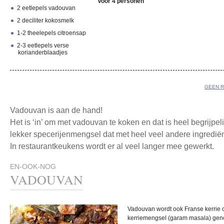
Voor 4 personen
2 eetlepels vadouvan
2 deciliter kokosmelk
1-2 theelepels citroensap
2-3 eetlepels verse
korianderblaadjes
GEEN R
Vadouvan is aan de hand!
Het is ‘in’ om met vadouvan te koken en dat is heel begrijpeli
lekker specerijenmengsel dat met heel veel andere ingredië
In restaurantkeukens wordt er al veel langer mee gewerkt.
EN-OOK-NOG
VADOUVAN
Vadouvan wordt ook Franse kerrie of
kerriemengsel (garam masala) gen