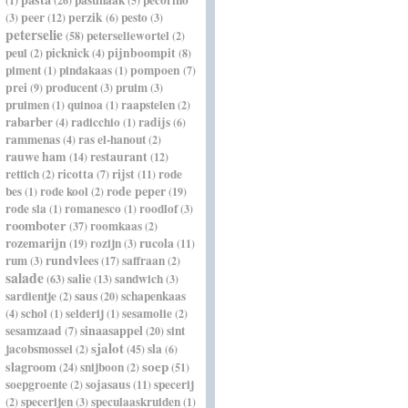
pastinaak
pecorino
(1)
(26)
(5)
peer
perzik
pesto
(3)
(12)
(6)
(3)
peterselie
peterseliewortel
(58)
(2)
peul
picknick
pijnboompit
(2)
(4)
(8)
piment
pindakaas
pompoen
(1)
(1)
(7)
prei
producent
pruim
(9)
(3)
(3)
pruimen
quinoa
raapstelen
(1)
(1)
(2)
rabarber
radicchio
radijs
(4)
(1)
(6)
rammenas
ras el-hanout
(4)
(2)
rauwe ham
restaurant
(14)
(12)
rettich
ricotta
rijst
rode
(2)
(7)
(11)
rode peper
bes
rode kool
(1)
(2)
(19)
rode sla
romanesco
roodlof
(1)
(1)
(3)
roomboter
roomkaas
(37)
(2)
rozemarijn
rozijn
rucola
(19)
(3)
(11)
rundvlees
rum
saffraan
(3)
(17)
(2)
salade
salie
sandwich
(63)
(13)
(3)
saus
sardientje
schapenkaas
(2)
(20)
schol
selderij
sesamolie
(4)
(1)
(1)
(2)
sinaasappel
sesamzaad
sint
(7)
(20)
sjalot
jacobsmossel
sla
(2)
(45)
(6)
soep
slagroom
snijboon
(24)
(2)
(51)
soepgroente
sojasaus
specerij
(2)
(11)
specerijen
speculaaskruiden
(2)
(3)
(1)