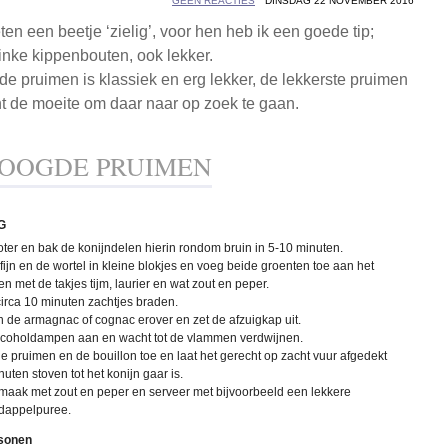
GEEN REACTIES
DINSDAG 22 NOVEMBER 2016
en een beetje ‘zielig’, voor hen heb ik een goede tip;
inke kippenbouten, ook lekker.
e pruimen is klassiek en erg lekker, de lekkerste pruimen
nt de moeite om daar naar op zoek te gaan.
ROOGDE PRUIMEN
G
oter en bak de konijndelen hierin rondom bruin in 5-10 minuten.
 fijn en de wortel in kleine blokjes en voeg beide groenten toe aan het
n met de takjes tijm, laurier en wat zout en peper.
circa 10 minuten zachtjes braden.
 de armagnac of cognac erover en zet de afzuigkap uit.
lcoholdampen aan en wacht tot de vlammen verdwijnen.
 pruimen en de bouillon toe en laat het gerecht op zacht vuur afgedekt
nuten stoven tot het konijn gaar is.
maak met zout en peper en serveer met bijvoorbeeld een lekkere
dappelpuree.
rsonen