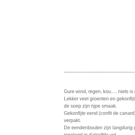
Gure wind, regen, kou…. niets is
Lekker veel groenten en gekonfij
de soep zijn rijpe smaak.
Gekonfijte eend (confit de canard
verpakt.
De eendenbouten zijn langdurig g
ingelegd in datzelfde vet.