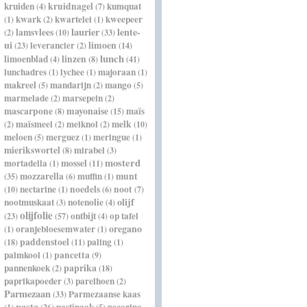
kruiden
kruidnagel
kumquat
(4)
(7)
kwark
kwartelei
kweepeer
(1)
(2)
(1)
laurier
lente-
lamsvlees
(2)
(10)
(33)
ui
leverancier
limoen
(23)
(2)
(14)
lunch
limoenblad
linzen
(4)
(8)
(41)
lunchadres
lychee
majoraan
(1)
(1)
(1)
makreel
mandarijn
mango
(5)
(2)
(5)
marmelade
marsepein
(2)
(2)
mascarpone
mayonaise
maïs
(8)
(15)
maïsmeel
meiknol
melk
(2)
(2)
(2)
(10)
meloen
merguez
meringue
(5)
(1)
(1)
mierikswortel
mirabel
(8)
(3)
mosterd
mortadella
mossel
(1)
(11)
mozzarella
muffin
munt
(35)
(6)
(1)
nectarine
noedels
noot
(10)
(1)
(6)
(7)
olijf
nootmuskaat
notenolie
(3)
(4)
olijfolie
ontbijt
op tafel
(23)
(57)
(4)
oregano
oranjebloesemwater
(1)
(1)
paddenstoel
paling
(18)
(11)
(1)
palmkool
pancetta
(1)
(9)
paprika
pannenkoek
(2)
(18)
paprikapoeder
parelhoen
(3)
(2)
Parmezaan
Parmezaanse kaas
(33)
pasta