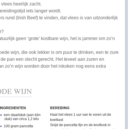
 vlees heerlijk zacht.
ereidingstijd iets langer wordt.
s rund (Irish Beef) te vinden, dat vlees is van uitzonderlijk
r?
natuurlijk geen ‘grote’ kostbare wijn, het is jammer om zo’n
de wijn, die ook lekker is om puur te drinken, een te zure
n de pan een slecht gerecht. Het teveel aan zuren en
n zo’n wijn worden door het inkoken nog eens extra
ODE WIJN
INGREDIENTEN
BEREIDING
Haal het vlees 1 uur van te voren uit de
een staartstuk (aan één
stuk) van circa 1,2 kilo
koelkast
Snijd de pancetta fijn en de knoflook in
100 gram pancetta