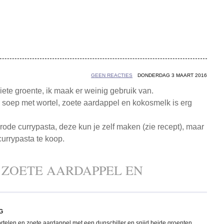
GEEN REACTIES
DONDERDAG 3 MAART 2016
riete groente, ik maak er weinig gebruik van.
ige soep met wortel, zoete aardappel en kokosmelk is erg
r rode currypasta, deze kun je zelf maken (zie recept), maar
currypasta te koop.
 ZOETE AARDAPPEL EN
G
ortelen en zoete aardappel met een dunschiller en snijd beide groenten