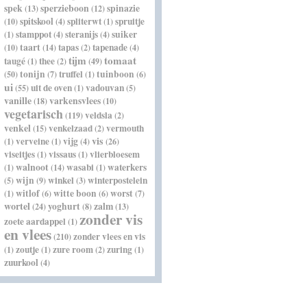
spek
sperzieboon
spinazie
(13)
(12)
spitskool
spliterwt
spruitje
(10)
(4)
(1)
stamppot
steranijs
suiker
(1)
(4)
(4)
taart
tapas
tapenade
(10)
(14)
(2)
(4)
tijm
tomaat
taugé
thee
(1)
(2)
(49)
tonijn
truffel
tuinboon
(50)
(7)
(1)
(6)
ui
uit de oven
vadouvan
(55)
(1)
(5)
vanille
varkensvlees
(18)
(10)
vegetarisch
veldsla
(119)
(2)
venkel
venkelzaad
vermouth
(15)
(2)
vis
verveine
vijg
(1)
(1)
(4)
(26)
viseitjes
vissaus
vlierbloesem
(1)
(1)
walnoot
wasabi
waterkers
(1)
(14)
(1)
wijn
winkel
winterpostelein
(5)
(9)
(3)
witlof
witte boon
worst
(1)
(6)
(6)
(7)
wortel
yoghurt
zalm
(24)
(8)
(13)
zonder vis
zoete aardappel
(1)
en vlees
zonder vlees en vis
(210)
zoutje
zure room
zuring
(1)
(1)
(2)
(1)
zuurkool
(4)