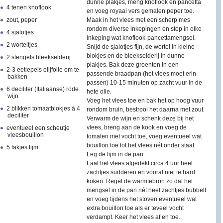
dunne plakjes, meng knoflook en pancetta
4 tenen knoflook
en voeg royaal vers gemalen peper toe.
zout, peper
Maak in het vlees met een scherp mes
rondom diverse inkepingen en stop in elke
4 sjalotjes
inkeping wat knoflook-pancettamengsel.
2 worteltjes
Snijd de sjalotjes fijn, de wortel in kleine
blokjes en de bleekselderij in dunne
2 stengels bleekselderij
plakjes. Bak deze groenten in een
2-3 eetlepels olijfolie om te
passende braadpan (het vlees moet erin
bakken
passen) 10-15 minuten op zacht vuur in de
6 deciliter (Italiaanse) rode
hete olie.
wijn
Voeg het vlees toe en bak het op hoog vuur
2 blikken tomaatblokjes à 4
rondom bruin, bestrooi het daarna met zout.
deciliter
Verwarm de wijn en schenk deze bij het
vlees, breng aan de kook en voeg de
eventueel een scheutje
vleesbouillon
tomaten met vocht toe, voeg eventueel wat
bouillon toe tot het vlees nét onder staat.
5 takjes tijm
Leg de tijm in de pan.
Laat het vlees afgedekt circa 4 uur heel
zachtjes sudderen en vooral niet te hard
koken. Regel de warmtebron zo dat het
mengsel in de pan nét heel zachtjes bubbelt
en voeg tijdens het stoven eventueel wat
extra bouillon toe als er teveel vocht
verdampt. Keer het vlees af en toe.