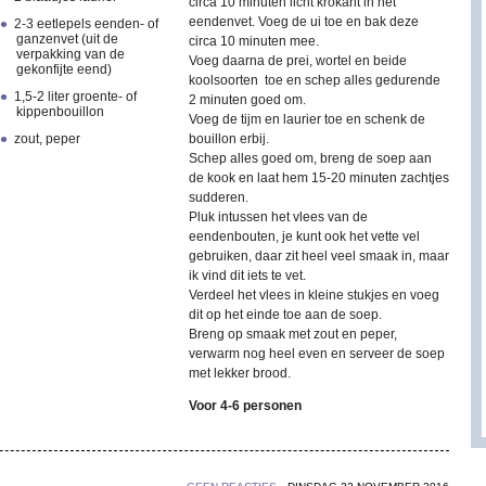
circa 10 minuten licht krokant in het
eendenvet. Voeg de ui toe en bak deze
2-3 eetlepels eenden- of
ganzenvet (uit de
circa 10 minuten mee.
verpakking van de
Voeg daarna de prei, wortel en beide
gekonfijte eend)
koolsoorten toe en schep alles gedurende
1,5-2 liter groente- of
2 minuten goed om.
kippenbouillon
Voeg de tijm en laurier toe en schenk de
zout, peper
bouillon erbij.
Schep alles goed om, breng de soep aan
de kook en laat hem 15-20 minuten zachtjes
sudderen.
Pluk intussen het vlees van de
eendenbouten, je kunt ook het vette vel
gebruiken, daar zit heel veel smaak in, maar
ik vind dit iets te vet.
Verdeel het vlees in kleine stukjes en voeg
dit op het einde toe aan de soep.
Breng op smaak met zout en peper,
verwarm nog heel even en serveer de soep
met lekker brood.
Voor 4-6 personen