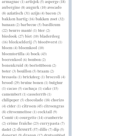
asperge
armagnac
artisjok
(1)
(5)
(18)
aubergine
augurk
avocado
(8)
(10)
aziatisch
azijn
bacon
(8)
(31)
(4)
(3)
bakken hartig
bakken zoet
(16)
(32)
basilicum
banaan
barbecue
(2)
(5)
beurre manié
bier
(22)
(1)
(2)
bieslook
bladerdeeg
biet
(27)
(10)
bleekselderij
bloedworst
(16)
(7)
(1)
bloem
bloemkool
(4)
(10)
boek
bloemtortilla
(4)
(43)
boerenkool
bonbon
(6)
(2)
bonenkruid
borlottiboon
(8)
(2)
boter
bouillon
braam
(3)
(5)
(2)
bresaola
brickdeeg
broccoli
(1)
(1)
(4)
brood
bruine bonen
bulghur
(29)
(1)
cacao
cachaça
cake
(1)
(5)
(1)
(15)
camembert
casselerrib
(1)
(1)
chocolade
chilipeper
chorizo
(5)
(18)
citroen
cider
citroengras
(4)
(1)
(45)
citroenmelisse
cocktail
(8)
(1)
(9)
Comté
courgette
cranberrie
(4)
(14)
crème fraîche
currypasta
(2)
(23)
(7)
dessert
dadel
dille
dip
(2)
(57)
(7)
(5)
doperwt
dragon
druivenblad
(9)
(12)