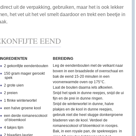
 direct uit de verpakking, gebruiken, maar het is ook lekker
n, het vet uit het vel smelt daardoor en trekt een beetje in
aak.
KONFIJTE EEND
INGREDIENTEN
BEREIDING
Leg de eendenbouten met de velkant naar
2 gekonfijte eendenbouten
boven in een braadslede of ovenschaal en
150 gram mager gerookt
bak de eend 15-20 minuten in een
spek
voorverwarmde oven op 175°C.
2 grote uien
Laat de bouten daarna iets afkoelen.
2 preien
Snijd het spek in dunne reepjes, snijd de ui
fijn en de prei in dunne ringen.
1 flinke winterwortel
Snijd de winterwortel in dunne, halve
een halve groene kool
plakjes en de kool in dunne reepjes,
gebruik niet die heel stugge donkergroene
een derde romanescokool
of bloemkool
bladeren van de kool. Verdeel de
romanescokool of bloemkool in roosjes.
4 takjes tijm
Bak, in een royale pan, de spekreepjes in
2 blaadjes laurier