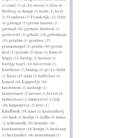
ei
eend
eieren
feta
(1)
(7)
(54)
(1)
(8)
filodeeg
flensje
foelie
forel
(6)
(3)
(1)
Frankrijk
framboos
fruit
(1)
(7)
(22)
galanga
garam masala
(6)
(5)
(2)
garnaal
garnaal. bieslook
(16)
(1)
geelwortel
gehakt
geitenkaas
(3)
(14)
gember
gelatine
(15)
(1)
(37)
granaatappel
gratin
groene
(2)
(10)
kool
groente
haas
ham
(2)
(5)
(1)
(9)
hapje
haring
harissa
(21)
(5)
(1)
hartige taart
havervlok
(14)
(1)
hazelnoot
honing
ijs
Italië
(7)
(4)
(11)
kaas
kaki
kalfsvlees
(1)
(47)
(1)
(4)
kappertje
kaneel
(14)
(26)
kardemom
kastanje
(1)
(1)
kemirienoot
kersen
kervel
(2)
(3)
(4)
kip
kidneyboon
kikkererwt
(1)
(2)
kippenlever
kiwi
(18)
(2)
(1)
knoflook
knol
knolselderij
(59)
(1)
koek
koekje
koffie
kokos
(10)
(5)
(5)
(8)
kokosmelk
komijn
(2)
(20)
(24)
komkommer
konijn
koolraap
(14)
(3)
koriander
kousenband
(1)
(46)
(1)