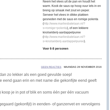
Neem het vlees uit de pan en houdt het
warm. Kook de saus op hoog vuur iets in en
breng op smaak met zout en peper.
Serveer het vlees in dikke plakken
gesneden met de saus en romige polenta
(
http://www.marliesbatelaan.nl/?
s=romige+polenta
), of een lekkere
knolselderij-aardappelpuree
(
http://www.marliesbatelaan.nl/?
s=knolselderij-aardappelpuree
).
Voor 6-8 personen
GEEN REACTIES
MAANDAG 28 NOVEMBER 2016
 dan zo lekker als een goed gevulde soep!
te eend gaan erin en met name die gekonfijte eend geeft
) koop je in pot of blik en soms één per één vacuum
egaard (gekonfijt) in eenden- of ganzenvet en vervolgens