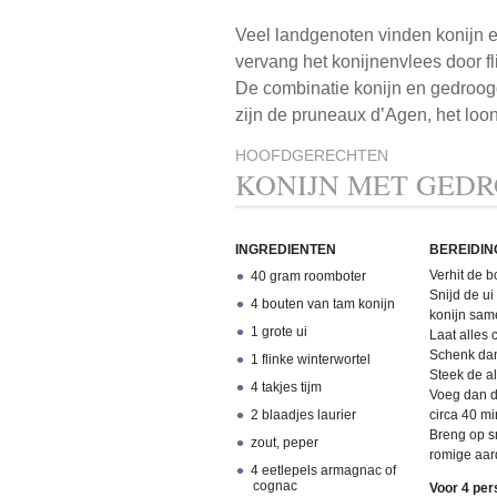
Veel landgenoten vinden konijn et
vervang het konijnenvlees door fl
De combinatie konijn en gedroogd
zijn de pruneaux d’Agen, het loo
HOOFDGERECHTEN
KONIJN MET GED
INGREDIENTEN
BEREIDIN
Verhit de b
40 gram roomboter
Snijd de ui
4 bouten van tam konijn
konijn same
1 grote ui
Laat alles 
Schenk dan
1 flinke winterwortel
Steek de a
4 takjes tijm
Voeg dan de
2 blaadjes laurier
circa 40 mi
Breng op s
zout, peper
romige aar
4 eetlepels armagnac of
cognac
Voor 4 pe