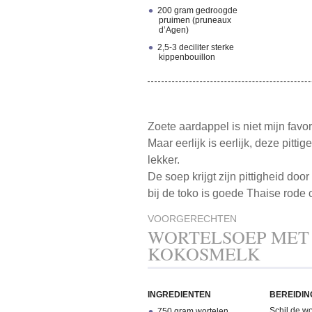
200 gram gedroogde
pruimen (pruneaux
d’Agen)
2,5-3 deciliter sterke
kippenbouillon
Zoete aardappel is niet mijn favo
Maar eerlijk is eerlijk, deze pitt
lekker.
De soep krijgt zijn pittigheid doo
bij de toko is goede Thaise rode 
VOORGERECHTEN
WORTELSOEP MET
KOKOSMELK
INGREDIENTEN
BEREIDIN
Schil de w
750 gram wortelen