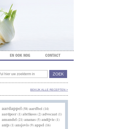
EN OOK NOG
CONTACT
BEKIJK ALLE RECEPTEN >
aardappel
aardbei
(58)
(14)
aardpeer
abrikoos
advocaat
(1)
(2)
(1)
amandel
ananas
andijvie
(21)
(5)
(1)
appel
anijs
ansjovis
(1)
(9)
(16)