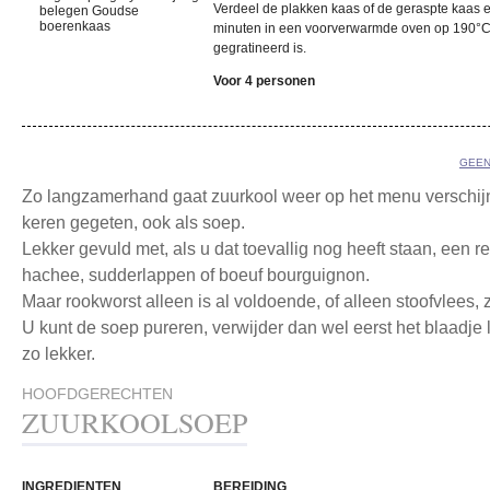
Verdeel de plakken kaas of de geraspte kaas e
belegen Goudse
boerenkaas
minuten in een voorverwarmde oven op 190°C
gegratineerd is.
Voor 4 personen
GEEN
Zo langzamerhand gaat zuurkool weer op het menu verschijne
keren gegeten, ook als soep.
Lekker gevuld met, als u dat toevallig nog heeft staan, een re
hachee, sudderlappen of boeuf bourguignon.
Maar rookworst alleen is al voldoende, of alleen stoofvlees, z
U kunt de soep pureren, verwijder dan wel eerst het blaadje la
zo lekker.
HOOFDGERECHTEN
ZUURKOOLSOEP
INGREDIENTEN
BEREIDING