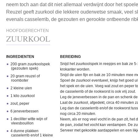
neem toch aan dat dit niet allemaal verdwijnt door het spoele
Reuzel geeft zuurkool die lekkere ouderwetse smaak, veel s
evenals casselerrib, de gezouten en gerookte ontbeende ri
HOOFDGERECHTEN
ZUURKOOL
INGREDIENTEN
BEREIDING
Snijd het zuurkoolspek in reepjes en bak ze 5-1
200 gram zuurkoolspek
(gezouten spek)
krokanter worden.
Snijd de uien fijn en bak ze 10 minuten mee me
20 gram reuzel of
roomboter
Spoel de zuurkool eventueel, knijp het goed u
het spek en de uien. Voeg wat zout en peper to
2 kleine uien
de casselerrib of de rookworst is ook vrij zout.
1 kilo zuurkool
Leg de jeneverbessen in de pan en schenk de 
Laat de zuurkool, afgedekt, circa 40 minuten z
zout, peper
Leg dan de casselerrib en/of de rookworst tus
6 jeneverbessen
nog circa 20 minuten.
1 deciliter witte wijn of
Neem, als er nog veel vocht in de pan zit, het 
vleesbouillon
de pan, zodat het vocht kan verdampen. De zuur
Serveer met gekookte aardappelen en een likj
4 dunne plakken
casselerrib en/of 1 kleine