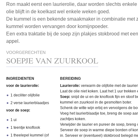
Ron maakt eerst een laurierolie, daar worden slechts enkele
olie blijft in de koelkast wel enkele weken goed.
De kummel is een bekende smaakmaker in combinatie met z
kummel worden vervangen door komijnpoeder.
Een extra traktatie bij de soep zijn plakjes stokbrood met 
appel.
VOORGERECHTEN
SOEPJE VAN ZUURKOOL
INGREDIENTEN
BEREIDING
voor de laurierolie:
Laurierolie:
verwarm de olijfolie met de laurie
Laat de olie niet koken. Laat het 1 uur trekken
1 deciliter olijfolie
Soep:
snijd de ui en de knoflook fijn en stoof
kummel en zuurkool in de gesmolten boter.
2 verse laurierblaadjes
Schenk de witte wijn erbij en vervolgens de bo
voor de soep:
Voeg het laurierblaadje toe, breng de soep a
zachtjes koken.
1 ui
Verwijder de laurier en pureer de soep, breng
1 teentje knoflook
Serveer de soep in warme diepe borden of kom
1 theelepel kummel (of
in. Serveer er (eventueel) stokbrood belegd m