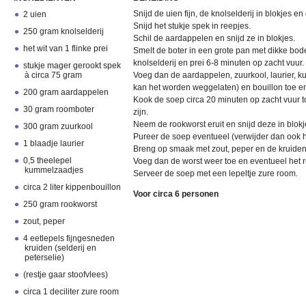
Snijd de uien fijn, de knolselderij in blokjes en
2 uien
Snijd het stukje spek in reepjes.
250 gram knolselderij
Schil de aardappelen en snijd ze in blokjes.
het wit van 1 flinke prei
Smelt de boter in een grote pan met dikke bode
knolselderij en prei 6-8 minuten op zacht vuur.
stukje mager gerookt spek
à circa 75 gram
Voeg dan de aardappelen, zuurkool, laurier, k
kan het worden weggelaten) en bouillon toe en
200 gram aardappelen
Kook de soep circa 20 minuten op zacht vuur 
30 gram roomboter
zijn.
Neem de rookworst eruit en snijd deze in blokj
300 gram zuurkool
Pureer de soep eventueel (verwijder dan ook he
1 blaadje laurier
Breng op smaak met zout, peper en de kruide
0,5 theelepel
Voeg dan de worst weer toe en eventueel het re
kummelzaadjes
Serveer de soep met een lepeltje zure room.
circa 2 liter kippenbouillon
Voor circa 6 personen
250 gram rookworst
zout, peper
4 eetlepels fijngesneden
kruiden (selderij en
peterselie)
(restje gaar stoofvlees)
circa 1 deciliter zure room