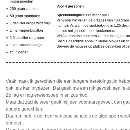
komijnpoeder)
Voor 4 personen
250 gram zuurkool
Spekbokkingmousse met appel
50 gram roomboter
Verwijder het vel en de graatjes van 400 gra
1 deciliter droge witte wijn
haring). Verwarm de spekbokking in 1,25 decil
1 liter kippenbouillon
pureer het geheel in een keukenmachine.
Wrijf de mousse door een zeef en breng op sm
2,5 deciliter slagroom
Snijd 1 geschilde appel in kleine blokjes en s
1 vers laurierblaadje
Serveer de mousse op plakjes gebakken of ge
zout, peper
Vaak maak ik gerechten die een langere bereidingstijd hebben
ook iets kan invriezen. Dat geeft me een rijk gevoel; een lekk
Zo lag er nog erwtensoep in en zuurkool.
Maar dat zachte weer geeft mij een voorjaarsgevoel, dan gaat 
andere gerechten.
Daarom heb ik de meer winterse schotels de afgelopen wee
gegeten.
Vandaag krijgt u daarom nog een ‘winters’ gerecht, waarvoor ik