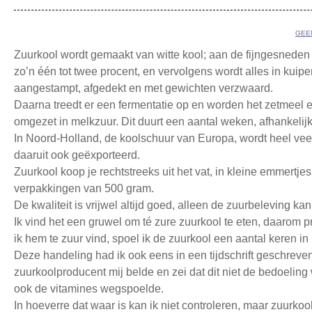
GEE
Zuurkool wordt gemaakt van witte kool; aan de fijngesneden
zo’n één tot twee procent, en vervolgens wordt alles in kuip
aangestampt, afgedekt en met gewichten verzwaard.
Daarna treedt er een fermentatie op en worden het zetmeel e
omgezet in melkzuur. Dit duurt een aantal weken, afhankelij
In Noord-Holland, de koolschuur van Europa, wordt heel ve
daaruit ook geëxporteerd.
Zuurkool koop je rechtstreeks uit het vat, in kleine emmertjes 
verpakkingen van 500 gram.
De kwaliteit is vrijwel altijd goed, alleen de zuurbeleving ka
Ik vind het een gruwel om té zure zuurkool te eten, daarom pro
ik hem te zuur vind, spoel ik de zuurkool een aantal keren in
Deze handeling had ik ook eens in een tijdschrift geschrev
zuurkoolproducent mij belde en zei dat dit niet de bedoeling
ook de vitamines wegspoelde.
In hoeverre dat waar is kan ik niet controleren, maar zuurkool