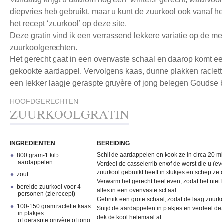
diepvries heb gebruikt, maar u kunt de zuurkool ook vanaf he
het recept ‘zuurkool’ op deze site.
Deze gratin vind ik een verrassend lekkere variatie op de mee
zuurkoolgerechten.
Het gerecht gaat in een ovenvaste schaal en daarop komt ee
gekookte aardappel. Vervolgens kaas, dunne plakken raclette
een lekker laagje geraspte gruyère of jong belegen Goudse
HOOFDGERECHTEN
ZUURKOOLGRATIN
INGREDIENTEN
BEREIDING
Schil de aardappelen en kook ze in circa 20 m
800 gram-1 kilo
aardappelen
Verdeel de casselerrib en/of de worst die u (ev
zuurkool gebruikt heeft in stukjes en schep ze 
zout
Verwarm het gerecht heel even, zodat het niet
bereide zuurkool voor 4
alles in een ovenvaste schaal.
personen (zie recept)
Gebruik een grote schaal, zodat de laag zuurko
100-150 gram raclette kaas
Snijd de aardappelen in plakjes en verdeel d
in plakjes
dek de kool helemaal af.
of geraspte gruyère of jong