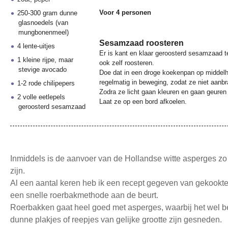
Voor 4 personen
250-300 gram dunne
glasnoedels (van
mungbonenmeel)
Sesamzaad roosteren
4 lente-uitjes
Er is kant en klaar geroosterd sesamzaad 
1 kleine rijpe, maar
ook zelf roosteren.
stevige avocado
Doe dat in een droge koekenpan op middel
regelmatig in beweging, zodat ze niet aanb
1-2 rode chilipepers
Zodra ze licht gaan kleuren en gaan geuren z
2 volle eetlepels
Laat ze op een bord afkoelen.
geroosterd sesamzaad
Inmiddels is de aanvoer van de Hollandse witte asperges zo 
zijn.
Al een aantal keren heb ik een recept gegeven van gekookte
een snelle roerbakmethode aan de beurt.
Roerbakken gaat heel goed met asperges, waarbij het wel bel
dunne plakjes of reepjes van gelijke grootte zijn gesneden.