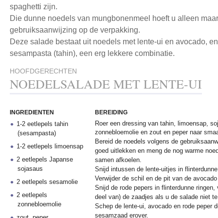
spaghetti zijn.
Die dunne noedels van mungbonenmeel hoeft u alleen maar 
gebruiksaanwijzing op de verpakking.
Deze salade bestaat uit noedels met lente-ui en avocado, e
sesampasta (tahin), een erg lekkere combinatie.
HOOFDGERECHTEN
NOEDELSALADE MET LENTE-UI
INGREDIENTEN
BEREIDING
Roer een dressing van tahin, limoensap, so
1-2 eetlepels tahin
zonnebloemolie en zout en peper naar sma
(sesampasta)
Bereid de noedels volgens de gebruiksaanwi
1-2 eetlepels limoensap
goed uitlekken en meng de nog warme noed
2 eetlepels Japanse
samen afkoelen.
sojasaus
Snijd intussen de lente-uitjes in flinterdunne
Verwijder de schil en de pit van de avocado 
2 eetlepels sesamolie
Snijd de rode pepers in flinterdunne ringen,
2 eetlepels
deel van) de zaadjes als u de salade niet te
zonnebloemolie
Schep de lente-ui, avocado en rode peper d
sesamzaad erover.
zout, peper