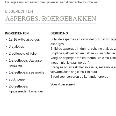
De sojasaus en sesamolie geven er een Aziatische touche aan.
BIJGERECHTEN
ASPERGES, ROERGEBAKKEN
INGREDIENTEN
BEREIDING
12-16 witte asperges
Schil de asperges en verwijder ook het houtig
asperges.
3 sjalotjes
Snijd de asperges in dunne, schuine plakjes va
2 eetlepels olijfolie
Snijd de sjalotjes fijn en bak ze 2-3 minuten in d
Voeg de asperges toe en roerbak ze circa 4 min
1-2 eetlepels Japanse
mogen niet te gaar worden).
sojasaus
Breng ze op smaak met sojasaus, sesamolie e
verwarm alles nog circa 1 minuut.
1-2 eetlepels sesamolie
Strooi voor serveren de koriander erover.
zout, peper
Voor 4 personen
2-3 eetlepels
fijngesneden koriander