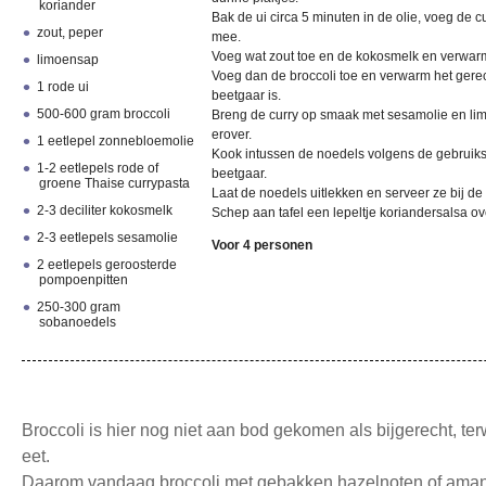
koriander
Bak de ui circa 5 minuten in de olie, voeg de 
zout, peper
mee.
Voeg wat zout toe en de kokosmelk en verwarm
limoensap
Voeg dan de broccoli toe en verwarm het gerec
1 rode ui
beetgaar is.
500-600 gram broccoli
Breng de curry op smaak met sesamolie en li
erover.
1 eetlepel zonnebloemolie
Kook intussen de noedels volgens de gebruik
1-2 eetlepels rode of
beetgaar.
groene Thaise currypasta
Laat de noedels uitlekken en serveer ze bij de 
2-3 deciliter kokosmelk
Schep aan tafel een lepeltje koriandersalsa ov
2-3 eetlepels sesamolie
Voor 4 personen
2 eetlepels geroosterde
pompoenpitten
250-300 gram
sobanoedels
Broccoli is hier nog niet aan bod gekomen als bijgerecht, terw
eet.
Daarom vandaag broccoli met gebakken hazelnoten of amand