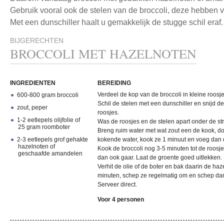
Gebruik vooral ook de stelen van de broccoli, deze hebben 
Met een dunschiller haalt u gemakkelijk de stugge schil eraf.
BIJGERECHTEN
BROCCOLI MET HAZELNOTEN
INGREDIENTEN
BEREIDING
Verdeel de kop van de broccoli in kleine roosje
600-800 gram broccoli
Schil de stelen met een dunschiller en snijd de 
zout, peper
roosjes.
1-2 eetlepels olijfolie of
Was de roosjes en de stelen apart onder de s
25 gram roomboter
Breng ruim water met wat zout een de kook, doe
2-3 eetlepels grof gehakte
kokende water, kook ze 1 minuut en voeg dan d
hazelnoten of
Kook de broccoli nog 3-5 minuten tot de roosjes
geschaafde amandelen
dan ook gaar. Laat de groente goed uitlekken.
Verhit de olie of de boter en bak daarin de ha
minuten, schep ze regelmatig om en schep dan
Serveer direct.
Voor 4 personen