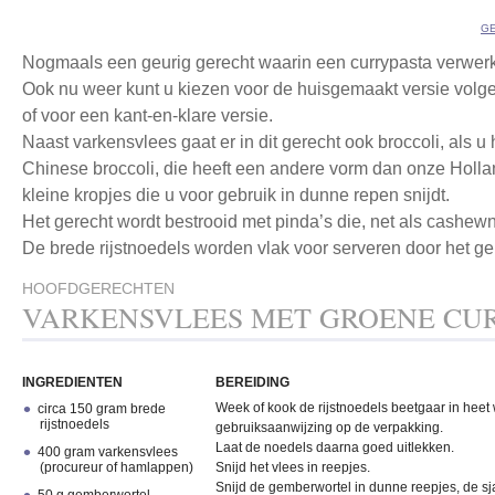
GE
Nogmaals een geurig gerecht waarin een currypasta verwerkt
Ook nu weer kunt u kiezen voor de huisgemaakt versie volgen
of voor een kant-en-klare versie.
Naast varkensvlees gaat er in dit gerecht ook broccoli, als u h
Chinese broccoli, die heeft een andere vorm dan onze Hollan
kleine kropjes die u voor gebruik in dunne repen snijdt.
Het gerecht wordt bestrooid met pinda’s die, net als cashew
De brede rijstnoedels worden vlak voor serveren door het ge
HOOFDGERECHTEN
VARKENSVLEES MET GROENE CU
INGREDIENTEN
BEREIDING
Week of kook de rijstnoedels beetgaar in heet
circa 150 gram brede
rijstnoedels
gebruiksaanwijzing op de verpakking.
Laat de noedels daarna goed uitlekken.
400 gram varkensvlees
(procureur of hamlappen)
Snijd het vlees in reepjes.
Snijd de gemberwortel in dunne reepjes, de sj