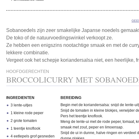
GEE
Sobanoedels zijn zeer smakelijke Japanse noedels gemaak
De toko of de natuurvoedingswinkel verkoopt ze.
Ze hebben een enigszins nootachtige smaak en met de curry v
lekkere combinatie.
Vergeet ook het schepje koriandersalsa niet, een heerlijke, f
HOOFDGERECHTEN
BROCCOLICURRY MET SOBANOED
INGREDIENTEN
BEREIDING
Begin met de koriandersalsa: snijd de lente-uitj
3 lente-uitjes
Snijd de tomaten in kleine blokjes, verwijder d
1 kleine rode peper
Pers het teentje knoflook.
2 grote tomaten
Meng de lente-ui met de rode peper, tomaat, k
smaak met zout, peper en limoensap.
1 teentje knoflook
Snijd de ui in dunne, halve ringen en verdeel de
4 eetlepels grof gesneden
dunne plakjes.