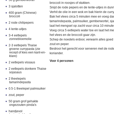
50 g gemberwortel
broccoli in roosjes of stukken.
3 sjalotten
Snijd de rode pepers en de lente-uitjes in du
Verhit de olie in een wok en bak hierin de curr
400 gram (Chinese)
broccoli
Bak het vlees circa 5 minuten mee en voeg dan
tamarindepasta, palmsuiker, gemberwortel, sjal
2 rode chilipepers
laat het mengsel op zacht vuur circa 10 minut
4 lente-uitjes
Voeg circa 5 eetlepels water toe en laat het m
het vlees en de broccoli gaar zijn.
3-4 eetlepels
zonnebloemolie
Schep de noedels erdoor, verwarm alles goed
zout en peper.
2-3 eetlepels Thaise
Bestrooi het gerecht voor serveren met de rode 
groene currypasta (zie
recept of kies een kant-en-
koriander.
klare)
Voor 4 personen
2 eetlepels vissaus
2 eetlepels donkere Thaise
sojasaus
2 theelepels
tamarindepasta
0.5-1 theelepel palmsuiker
zout, peper
50 gram grof gehakte
ongezouten pinda's
handjevol