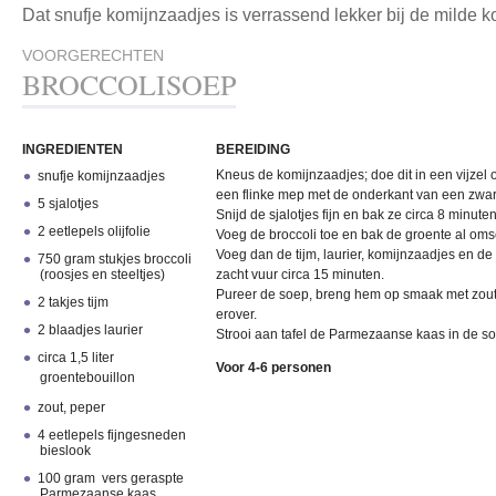
Dat snufje komijnzaadjes is verrassend lekker bij de milde 
VOORGERECHTEN
BROCCOLISOEP
INGREDIENTEN
BEREIDING
Kneus de komijnzaadjes; doe dit in een vijzel 
snufje komijnzaadjes
een flinke mep met de onderkant van een zwa
5 sjalotjes
Snijd de sjalotjes fijn en bak ze circa 8 minuten
2 eetlepels olijfolie
Voeg de broccoli toe en bak de groente al o
Voeg dan de tijm, laurier, komijnzaadjes en de
750 gram stukjes broccoli
(roosjes en steeltjes)
zacht vuur circa 15 minuten.
Pureer de soep, breng hem op smaak met zout 
2 takjes tijm
erover.
2 blaadjes laurier
Strooi aan tafel de Parmezaanse kaas in de s
circa 1,5 liter
Voor 4-6 personen
groentebouillon
zout, peper
4 eetlepels fijngesneden
bieslook
100 gram vers geraspte
Parmezaanse kaas