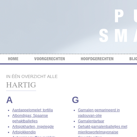
HOME
VOORGERECHTEN
HOOFDGERECHTEN
BIJ
IN ÉÉN OVERZICHT ALLE
HARTIG
A
G
Aardappelomelet; tortilla
Garnalen gemarineerd in
Albondigas; Spaanse
vadouvan-olie
gehaktballetjes
Garnalentartaar
Artisjokharten, ingelegde
Gehakt-garnalenballetjes met
Artisjokkendip
mierikswortelmayonaise