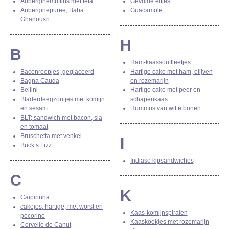
Auberginemuffins met feta
Gevulde eitjes
Auberginepuree; Baba
Guacamole
Ghanoush
H
B
Ham-kaassouffleetjes
Baconreepjes, geglaceerd
Hartige cake met ham, olijven
Bagna Càuda
en rozemarijn
Bellini
Hartige cake met peer en
Bladerdeegzoutjes met komijn
schapenkaas
en sesam
Hummus van witte bonen
BLT; sandwich met bacon, sla
en tomaat
Bruschetta met venkel
I
Buck’s Fizz
Indiase kipsandwiches
C
K
Caipirinha
cakejes, hartige, met worst en
Kaas-komijnspiralen
pecorino
Kaaskoekjes met rozemarijn
Cervelle de Canut