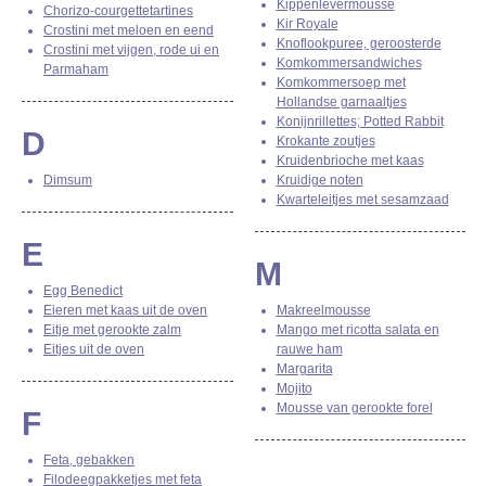
Kippenlevermousse
Chorizo-courgettetartines
Kir Royale
Crostini met meloen en eend
Knoflookpuree, geroosterde
Crostini met vijgen, rode ui en
Komkommersandwiches
Parmaham
Komkommersoep met
Hollandse garnaaltjes
Konijnrillettes; Potted Rabbit
D
Krokante zoutjes
Kruidenbrioche met kaas
Dimsum
Kruidige noten
Kwarteleitjes met sesamzaad
E
M
Egg Benedict
Eieren met kaas uit de oven
Makreelmousse
Eitje met gerookte zalm
Mango met ricotta salata en
Eitjes uit de oven
rauwe ham
Margarita
Mojito
Mousse van gerookte forel
F
Feta, gebakken
Filodeegpakketjes met feta