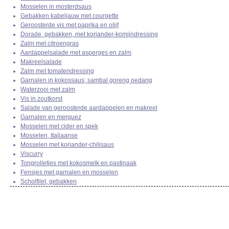
Mosselen in mosterdsaus
Gebakken kabeljauw met courgette
Geroosterde vis met paprika en olijf
Dorade, gebakken, met koriander-komijndressing
Zalm met citroengras
Aardappelsalade met asperges en zalm
Makreelsalade
Zalm met tomatendressing
Garnalen in kokossaus; sambal goreng oedang
Waterzooi met zalm
Vis in zoutkorst
Salade van geroosterde aardappelen en makreel
Garnalen en merguez
Mosselen met cider en spek
Mosselen, Italiaanse
Mosselen met koriander-chilisaus
Viscurry
Tongrolletjes met kokosmelk en pastinaak
Fensjes met garnalen en mosselen
Scholfilet, gebakken