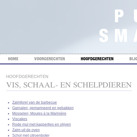
HOME
VOORGERECHTEN
HOOFDGERECHTEN
BIJ
HOOFDGERECHTEN
VIS, SCHAAL- EN SCHELPDIEREN
Zalmforel van de barbecue
Garnalen, gemarineerd en gebakken
Mosselen; Moules à la Marinière
Viscakes
Rode mul met kappertjes en olijven
Zalm uit de oven
Schol met citroenboter