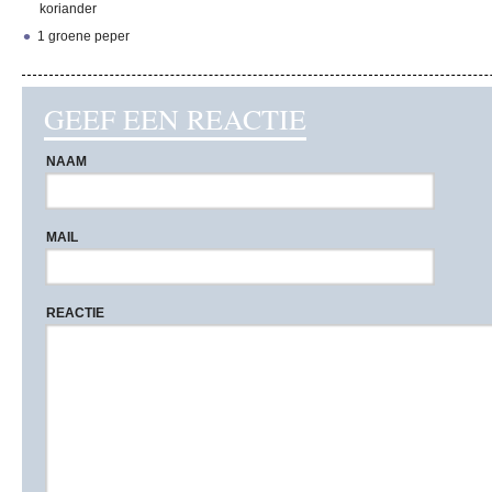
koriander
1 groene peper
GEEF EEN REACTIE
NAAM
MAIL
REACTIE