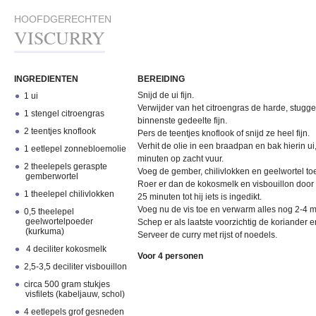
HOOFDGERECHTEN
VISCURRY
INGREDIENTEN
BEREIDING
Snijd de ui fijn.
1 ui
Verwijder van het citroengras de harde, stugge
1 stengel citroengras
binnenste gedeelte fijn.
2 teentjes knoflook
Pers de teentjes knoflook of snijd ze heel fijn.
Verhit de olie in een braadpan en bak hierin ui
1 eetlepel zonnebloemolie
minuten op zacht vuur.
2 theelepels geraspte
Voeg de gember, chilivlokken en geelwortel to
gemberwortel
Roer er dan de kokosmelk en visbouillon door
1 theelepel chilivlokken
25 minuten tot hij iets is ingedikt.
Voeg nu de vis toe en verwarm alles nog 2-4 min
0,5 theelepel
geelwortelpoeder
Schep er als laatste voorzichtig de koriander 
(kurkuma)
Serveer de curry met rijst of noedels.
4 deciliter kokosmelk
Voor 4 personen
2,5-3,5 deciliter visbouillon
circa 500 gram stukjes
visfilets (kabeljauw, schol)
4 eetlepels grof gesneden